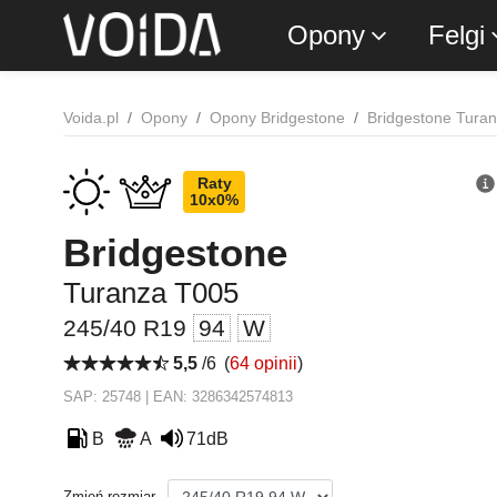
Opony
Felgi
Voida.pl
Opony
Opony Bridgestone
Bridgestone Tura
Raty
10x0%
Bridgestone
Turanza T005
245/40 R19
94
W
5,5
/6
(
64 opinii
)
SAP: 25748 | EAN: 3286342574813
B
A
71dB
Zmień rozmiar