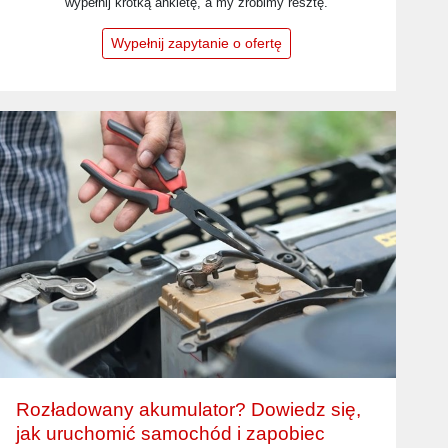
wypełnij krótką ankietę, a my zrobimy resztę.
Wypełnij zapytanie o ofertę
Rozładowany akumulator? Dowiedz się,
jak uruchomić samochód i zapobiec