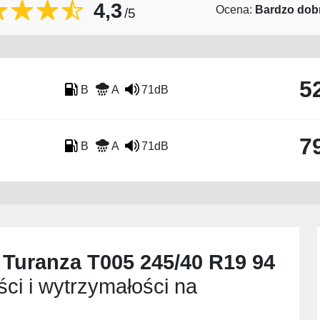
4,3
Ocena:
Bardzo dob
/5
5
B
A
71dB
7
B
A
71dB
 Turanza T005 245/40 R19 94
ci i wytrzymałości na