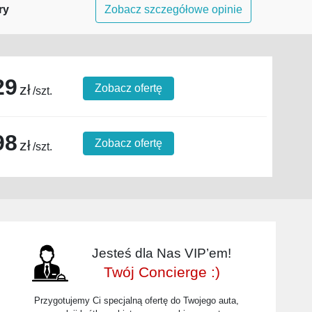
ry
Zobacz szczegółowe opinie
29
zł
Zobacz ofertę
/szt.
98
zł
Zobacz ofertę
/szt.
Jesteś dla Nas VIP’em!
Twój Concierge :)
Przygotujemy Ci specjalną ofertę do Twojego auta,