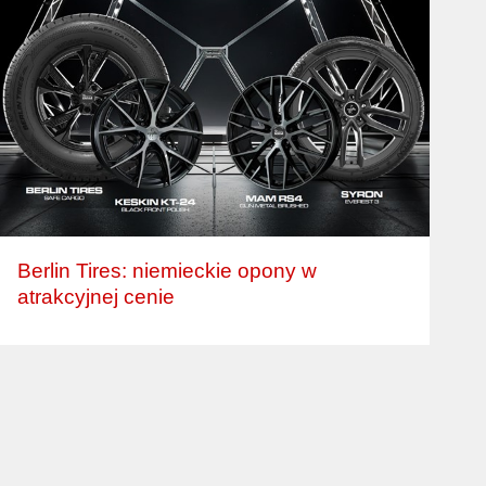
Berlin Tires: niemieckie opony w
atrakcyjnej cenie