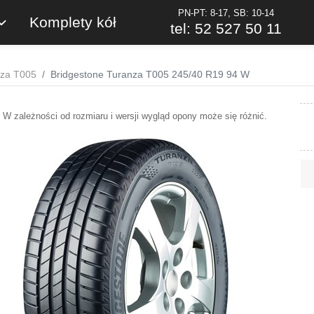
PN-PT: 8-17, SB: 10-14
Komplety kół
tel: 52 527 50 11
nza T005
Bridgestone Turanza T005 245/40 R19 94 W
W zależności od rozmiaru i wersji wygląd opony może się różnić.