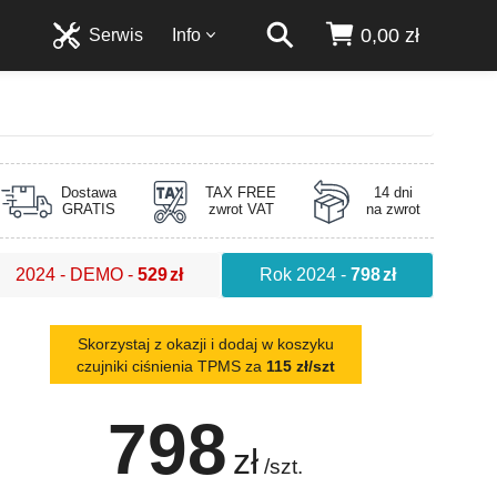
0,00 zł
Serwis
Info
Dostawa
TAX FREE
14 dni
GRATIS
zwrot VAT
na zwrot
2024 - DEMO
-
529
zł
Rok 2024
-
798
zł
Skorzystaj z okazji i dodaj w koszyku
czujniki ciśnienia TPMS za
115 zł/szt
798
zł
/szt.