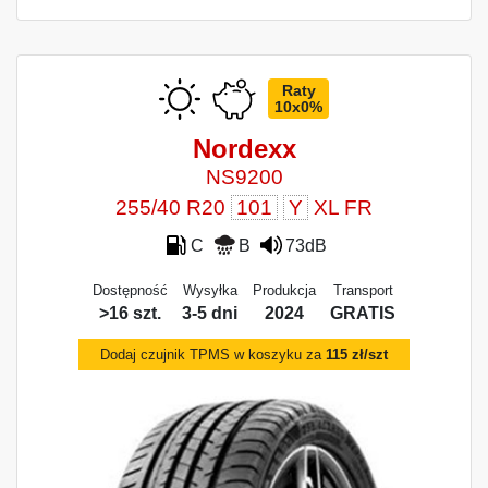
Raty
10x0%
Nordexx
NS9200
255/40 R20
101
Y
XL FR
C
B
73dB
Dostępność
Wysyłka
Produkcja
Transport
>16 szt.
3-5 dni
2024
GRATIS
Dodaj czujnik TPMS w koszyku za
115 zł/szt