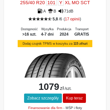
255/40 R20
101
Y
XL MO SCT
A
B
71dB
5,8
/6
(
17 opinii
)
Dostępność
Wysyłka
Produkcja
Transport
>16 szt.
4-7 dni
2024
GRATIS
Dodaj czujnik TPMS w koszyku za
115 zł/szt
1079
zł
/szt.
Zobacz szczegóły
Kup teraz
Finansowanie dla firm
- MŚP i floty