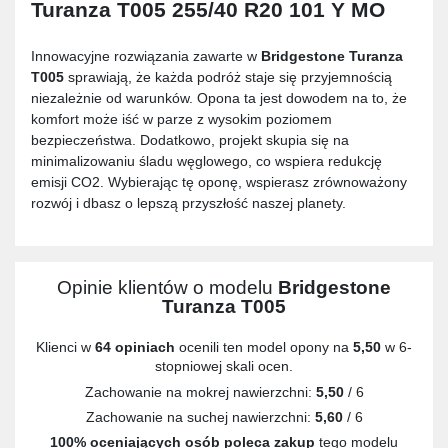
Turanza T005 255/40 R20 101 Y MO
Innowacyjne rozwiązania zawarte w
Bridgestone Turanza
T005
sprawiają, że każda podróż staje się przyjemnością
niezależnie od warunków. Opona ta jest dowodem na to, że
komfort może iść w parze z wysokim poziomem
bezpieczeństwa. Dodatkowo, projekt skupia się na
minimalizowaniu śladu węglowego, co wspiera redukcję
emisji CO2. Wybierając tę oponę, wspierasz zrównoważony
rozwój i dbasz o lepszą przyszłość naszej planety.
Opinie klientów o modelu
Bridgestone
Turanza T005
Klienci w
64 opiniach
ocenili ten model opony na
5,50
w 6-
stopniowej skali ocen.
Zachowanie na mokrej nawierzchni:
5,50
/ 6
Zachowanie na suchej nawierzchni:
5,60
/ 6
100% oceniających osób poleca zakup
tego modelu