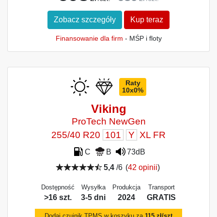
Zobacz szczegóły
Kup teraz
Finansowanie dla firm
- MŚP i floty
Raty
10x0%
Viking
ProTech NewGen
255/40 R20
101
Y
XL FR
C
B
73dB
5,4
/6
(
42 opinii
)
Dostępność
Wysyłka
Produkcja
Transport
>16 szt.
3-5 dni
2024
GRATIS
Dodaj czujnik TPMS w koszyku za
115 zł/szt