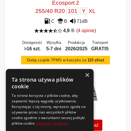
Ecosport 2
255/40 R20
101
Y
XL
C
B
71dB
4,9
/6
(
4 opinie
)
Dostępność
Wysyłka
Produkcja
Transport
>16 szt.
5-7 dni
2026/2025
GRATIS
Dodaj czujnik TPMS w koszyku za
115 zł/szt
×
Ta strona używa plików
cookie
Ta strona korzysta z plików cookie, aby
zapewnić lepszą wygodę użytkowania.
Korzystając z tej strony, wyrażasz zgodę na
377
zł
używanie przez nas wszystkich plików
/szt.
cookie zgodnie z warunkami naszej polityki
plików cookie.
Dowiedz się więcej
Zobacz szczegóły
Kup teraz