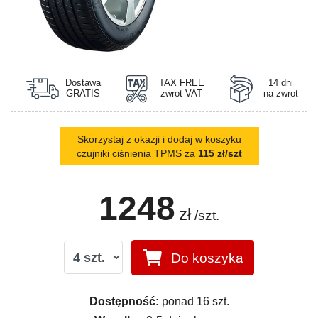
Dostawa
TAX FREE
14 dni
GRATIS
zwrot VAT
na zwrot
Skorzystaj z okazji i dodaj w koszyku
czujniki ciśnienia TPMS za
115 zł/szt
1248
zł
/szt.
Do koszyka
Dostępność:
ponad 16 szt.