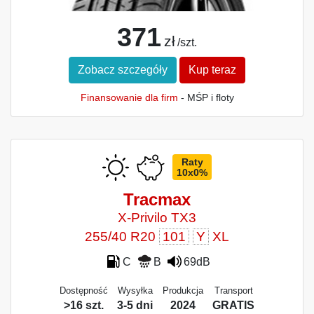
371
zł
/szt.
Zobacz szczegóły
Kup teraz
Finansowanie dla firm
- MŚP i floty
Raty
10x0%
Tracmax
X-Privilo TX3
255/40 R20
101
Y
XL
C
B
69dB
Dostępność
Wysyłka
Produkcja
Transport
>16 szt.
3-5 dni
2024
GRATIS