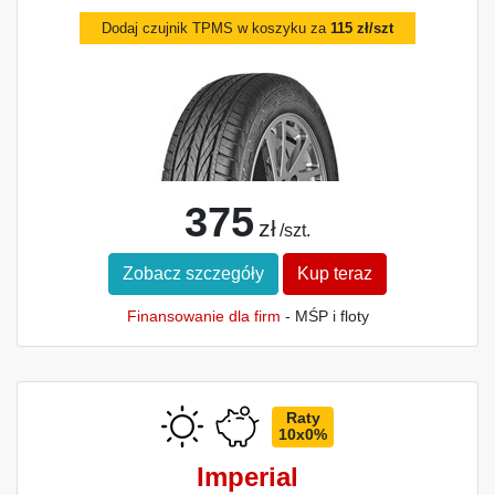
Dodaj czujnik TPMS w koszyku za
115 zł/szt
375
zł
/szt.
Zobacz szczegóły
Kup teraz
Finansowanie dla firm
- MŚP i floty
Raty
10x0%
Imperial