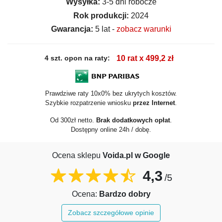
Wysyłka:
3-5 dni robocze
Rok produkcji:
2024
Gwarancja:
5 lat -
zobacz warunki
4 szt. opon na raty:
10 rat x 499,2 zł
Prawdziwe raty 10x0% bez ukrytych kosztów.
Szybkie rozpatrzenie wniosku
przez Internet
.
Od 300zł netto.
Brak dodatkowych opłat
.
Dostępny online 24h / dobę.
Ocena sklepu
Voida.pl w Google
4,3
/5
Ocena:
Bardzo dobry
Zobacz szczegółowe opinie