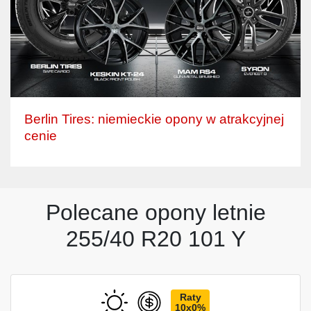
Berlin Tires: niemieckie opony w atrakcyjnej
cenie
Polecane opony letnie
255/40 R20 101 Y
Raty
10x0%