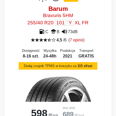
Barum
Bravuris 5HM
255/40 R20
101
Y
XL FR
C
B
73dB
4,5
/6
(
7 opinii
)
Dostępność
Wysyłka
Produkcja
Transport
8-16 szt.
24-48h
2021
GRATIS
Dodaj czujnik TPMS w koszyku za
115 zł/szt
Rok 2025
598
689
zł
zł
/szt.
/szt.