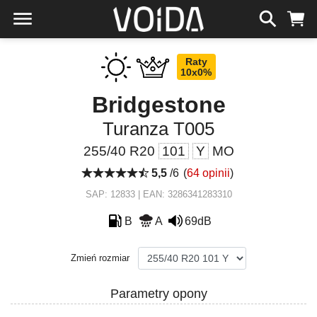
Raty
10x0%
Bridgestone
Turanza T005
255/40 R20
101
Y
MO
5,5
/6
(
64 opinii
)
SAP: 12833 | EAN: 3286341283310
B
A
69dB
Zmień rozmiar
Parametry opony