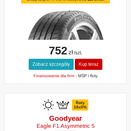
752
zł
/szt.
Zobacz szczegóły
Kup teraz
Finansowanie dla firm
- MŚP i floty
Raty
10x0%
Goodyear
Eagle F1 Asymmetric 5