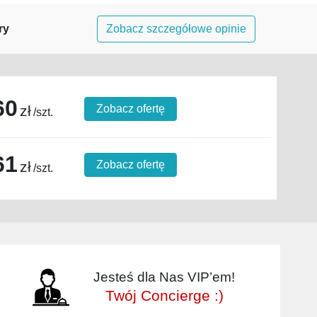
ry
Zobacz szczegółowe opinie
60
zł
Zobacz ofertę
/szt.
61
zł
Zobacz ofertę
/szt.
Jesteś dla Nas VIP’em!
Twój Concierge :)