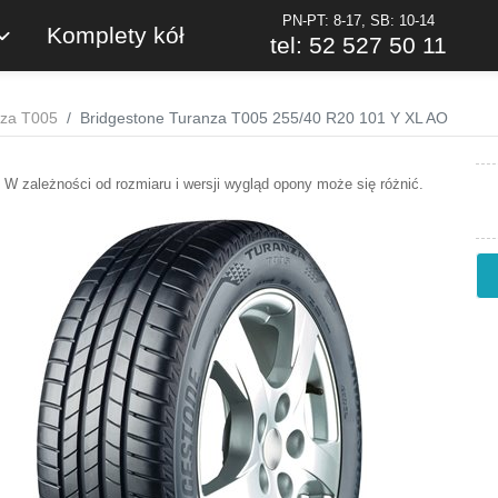
PN-PT: 8-17, SB: 10-14
Komplety kół
tel: 52 527 50 11
nza T005
Bridgestone Turanza T005 255/40 R20 101 Y XL AO
W zależności od rozmiaru i wersji wygląd opony może się różnić.