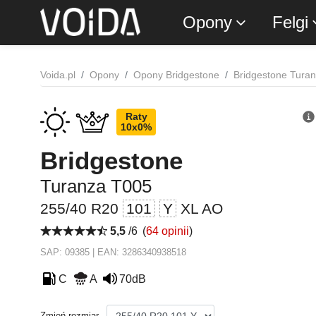
Opony
Felgi
Voida.pl
Opony
Opony Bridgestone
Bridgestone Tura
Raty
10x0%
Bridgestone
Turanza T005
255/40 R20
101
Y
XL AO
5,5
/6
(
64 opinii
)
SAP: 09385 | EAN: 3286340938518
C
A
70dB
Zmień rozmiar