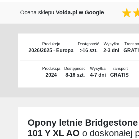
Ocena sklepu
Voida.pl w Google
Produkcja
Dostępność
Wysyłka
Transpo
2026/2025 - Europa
>16 szt.
2-3 dni
GRAT
Produkcja
Dostępność
Wysyłka
Transport
2024
8-16 szt.
4-7 dni
GRATIS
Opony letnie
Bridgestone
101 Y XL AO
o doskonałej p