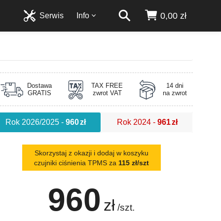
0,00 zł
Serwis
Info
Dostawa
TAX FREE
14 dni
GRATIS
zwrot VAT
na zwrot
Rok 2026/2025
-
960
zł
Rok 2024
-
961
zł
Skorzystaj z okazji i dodaj w koszyku
czujniki ciśnienia TPMS za
115 zł/szt
960
zł
/szt.