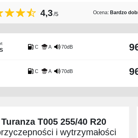
4,3
Ocena:
Bardzo dob
/5
rt
9
C
A
70dB
IS
9
C
A
70dB
 Turanza T005 255/40 R20
rzyczepności i wytrzymałości