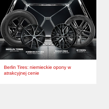
Berlin Tires: niemieckie opony w
atrakcyjnej cenie