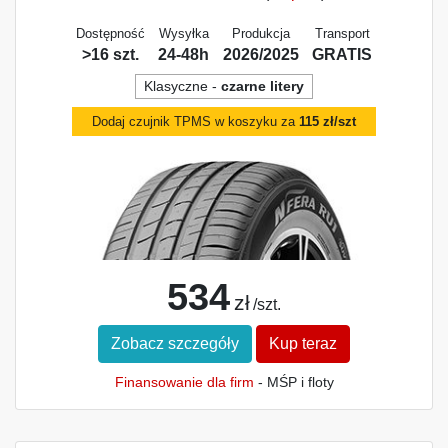
Dostępność
Wysyłka
Produkcja
Transport
>16 szt.
24-48h
2026/2025
GRATIS
Klasyczne -
czarne litery
Dodaj czujnik TPMS w koszyku za
115 zł/szt
534
zł
/szt.
Zobacz szczegóły
Kup teraz
Finansowanie dla firm
- MŚP i floty