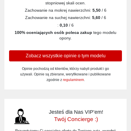
stopniowej skali ocen.
Zachowanie na mokrej nawierzchni:
5,50
/ 6
Zachowanie na suchej nawierzchni:
5,60
/ 6
:
0,10
/ 6
100% oceniających osób poleca zakup
tego modelu
opony.
Zobacz wszystkie opinie o tym modelu
Opinie pochodzą od klientów, którzy nabyli produkt i go
używali. Opinie są zbierane, weryfikowane i publikowane
zgodnie z
regulaminem
.
Jesteś dla Nas VIP’em!
Twój Concierge :)
Przygotujemy Ci specjalną ofertę do Twojego auta, wypełnij