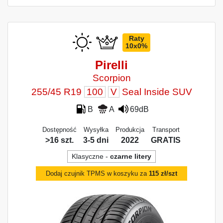
Raty
10x0%
Pirelli
Scorpion
255/45 R19
100
V
Seal Inside SUV
B
A
69dB
Dostępność
Wysyłka
Produkcja
Transport
>16 szt.
3-5 dni
2022
GRATIS
Klasyczne -
czarne litery
Dodaj czujnik TPMS w koszyku za
115 zł/szt