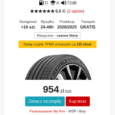
D
A
72dB
6,0
/6
(
2 opinie
)
Dostępność
Wysyłka
Produkcja
Transport
>16 szt.
24-48h
2026/2025
GRATIS
Klasyczne -
czarne litery
Dodaj czujnik TPMS w koszyku za
115 zł/szt
954
zł
/szt.
Zobacz szczegóły
Kup teraz
Finansowanie dla firm
- MŚP i floty