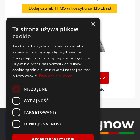
Dodaj czujnik TPMS w koszyku za
115 zł/szt
×
Ta strona używa plików
cookie
Ta strona korzysta z plików cookie, aby
zapewnić lepszą wygodę użytkowania.
Korzystając z tej strony, wyrażasz zgodę na
639
zł
używanie przez nas wszystkich plików
/szt.
cookie zgodnie z warunkami naszej polityki
plików cookie.
Dowiedz się więcej
Zobacz szczegóły
Kup teraz
NIEZBĘDNE
Finansowanie dla firm
- MŚP i floty
WYDAJNOŚĆ
TARGETOWANIE
FUNKCJONALNOŚĆ
AKCEPTUJ WSZYSTKIE