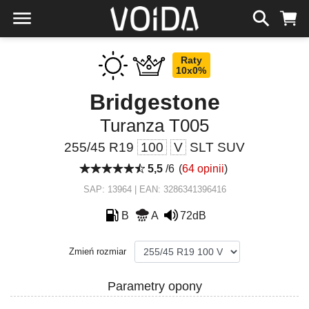
Raty
10x0%
Bridgestone
Turanza T005
255/45 R19
100
V
SLT SUV
5,5
/6
(
64 opinii
)
SAP: 13964 | EAN: 3286341396416
B
A
72dB
Zmień rozmiar
Parametry opony