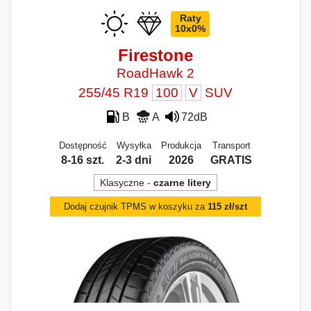
Raty
10x0%
Firestone
RoadHawk 2
255/45 R19
100
V
SUV
B
A
72dB
Dostępność
Wysyłka
Produkcja
Transport
8-16 szt.
2-3 dni
2026
GRATIS
Klasyczne -
czarne litery
Dodaj czujnik TPMS w koszyku za
115 zł/szt