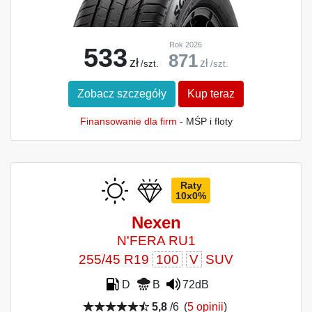
Rok 2026
533
871
zł
zł
/szt.
/szt.
Zobacz szczegóły
Kup teraz
Finansowanie dla firm
- MŚP i floty
Raty
10x0%
Nexen
N'FERA RU1
255/45 R19
100
V
SUV
D
B
72dB
5,8
/6
(
5 opinii
)