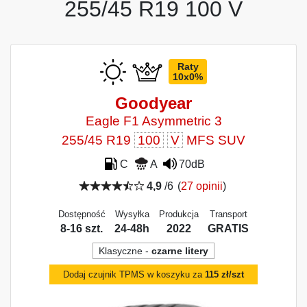
255/45 R19 100 V
Raty
10x0%
Goodyear
Eagle F1 Asymmetric 3
255/45 R19
100
V
MFS SUV
C
A
70dB
4,9
/6
(
27 opinii
)
Dostępność
Wysyłka
Produkcja
Transport
8-16 szt.
24-48h
2022
GRATIS
Klasyczne -
czarne litery
Dodaj czujnik TPMS w koszyku za
115 zł/szt