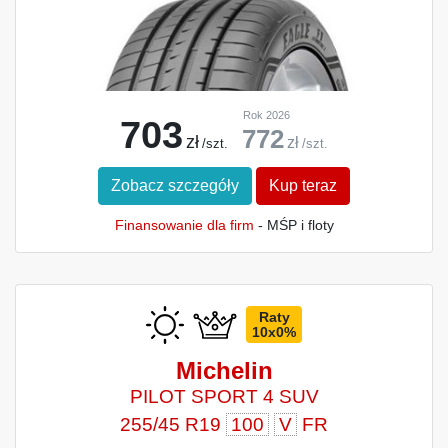
Rok 2026
703
772
zł
zł
/szt.
/szt.
Zobacz szczegóły
Kup teraz
Finansowanie dla firm
- MŚP i floty
Raty
10x0%
Michelin
PILOT SPORT 4 SUV
255/45 R19
100
V
FR