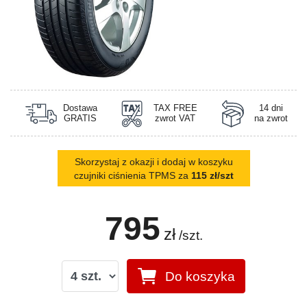
Dostawa
TAX FREE
14 dni
GRATIS
zwrot VAT
na zwrot
Skorzystaj z okazji i dodaj w koszyku
czujniki ciśnienia TPMS za
115 zł/szt
795
zł
/szt.
Do koszyka