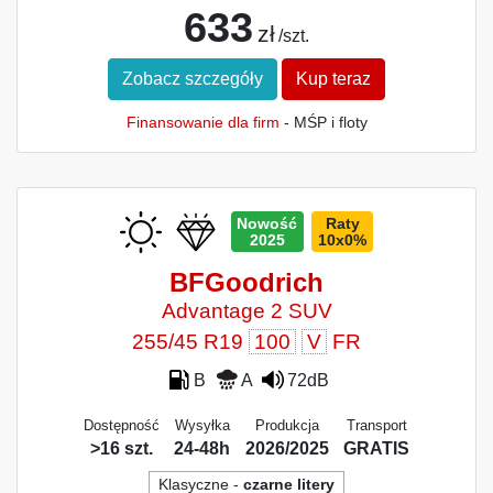
633
zł
/szt.
Zobacz szczegóły
Kup teraz
Finansowanie dla firm
- MŚP i floty
Nowość
Raty
2025
10x0%
BFGoodrich
Advantage 2 SUV
255/45 R19
100
V
FR
B
A
72dB
Dostępność
Wysyłka
Produkcja
Transport
>16 szt.
24-48h
2026/2025
GRATIS
Klasyczne -
czarne litery