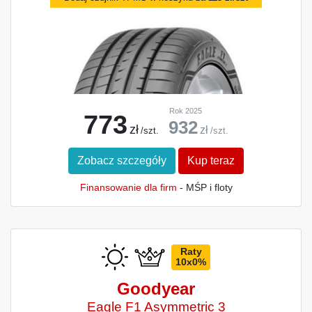
Rok 2025
773
932
zł
zł
/szt.
/szt.
Zobacz szczegóły
Kup teraz
Finansowanie dla firm
- MŚP i floty
Raty
10x0%
Goodyear
Eagle F1 Asymmetric 3