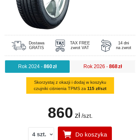
Dostawa
TAX FREE
14 dni
GRATIS
zwrot VAT
na zwrot
Rok 2024
-
860
zł
Rok 2026
-
868
zł
Skorzystaj z okazji i dodaj w koszyku
czujniki ciśnienia TPMS za
115 zł/szt
860
zł
/szt.
Do koszyka