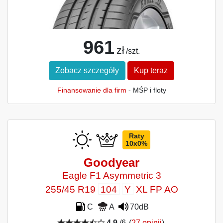
961
zł
/szt.
Zobacz szczegóły
Kup teraz
Finansowanie dla firm
- MŚP i floty
Raty
10x0%
Goodyear
Eagle F1 Asymmetric 3
255/45 R19
104
Y
XL FP AO
C
A
70dB
4,9
/6
(
27 opinii
)