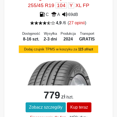
255/45 R19
104
Y
XL FP
C
A
69dB
4,9
/6
(
27 opinii
)
Dostępność
Wysyłka
Produkcja
Transport
8-16 szt.
2-3 dni
2024
GRATIS
Dodaj czujnik TPMS w koszyku za
115 zł/szt
779
zł
/szt.
Zobacz szczegóły
Kup teraz