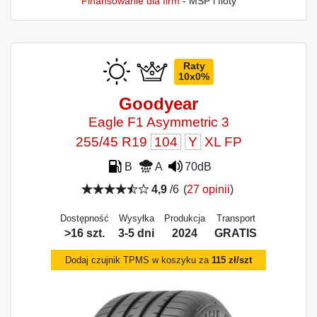
Finansowanie dla firm
- MŚP i floty
Raty
10x0%
Goodyear
Eagle F1 Asymmetric 3
255/45 R19
104
Y
XL FP
B
A
70dB
4,9
/6
(
27 opinii
)
Dostępność
Wysyłka
Produkcja
Transport
>16 szt.
3-5 dni
2024
GRATIS
Dodaj czujnik TPMS w koszyku za
115 zł/szt