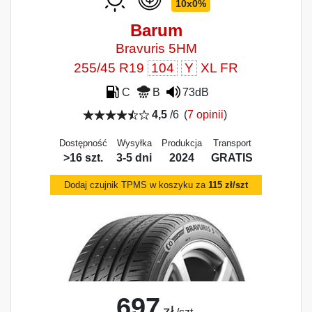
10x0%
Barum
Bravuris 5HM
255/45 R19
104
Y
XL FR
C
B
73dB
4,5
/6
(
7 opinii
)
Dostępność
Wysyłka
Produkcja
Transport
>16 szt.
3-5 dni
2024
GRATIS
Dodaj czujnik TPMS w koszyku za
115 zł/szt
697
zł