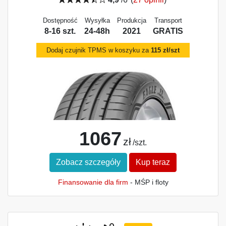
Dostępność
Wysyłka
Produkcja
Transport
8-16 szt.
24-48h
2021
GRATIS
Dodaj czujnik TPMS w koszyku za
115 zł/szt
1067
zł
/szt.
Zobacz szczegóły
Kup teraz
Finansowanie dla firm
- MŚP i floty