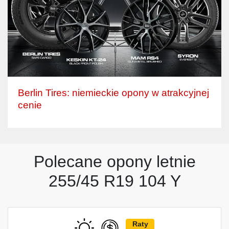
Berlin Tires: niemieckie opony w atrakcyjnej
cenie
Polecane opony letnie
255/45 R19 104 Y
Raty