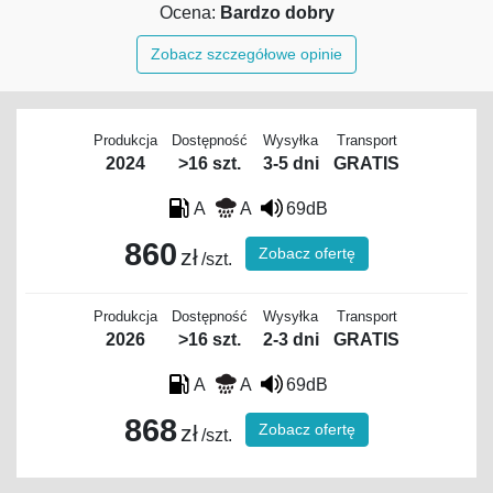
Ocena:
Bardzo dobry
Zobacz szczegółowe opinie
Produkcja
Dostępność
Wysyłka
Transport
2024
>16 szt.
3-5 dni
GRATIS
A
A
69dB
860
Zobacz ofertę
zł
/szt.
Produkcja
Dostępność
Wysyłka
Transport
2026
>16 szt.
2-3 dni
GRATIS
A
A
69dB
868
Zobacz ofertę
zł
/szt.