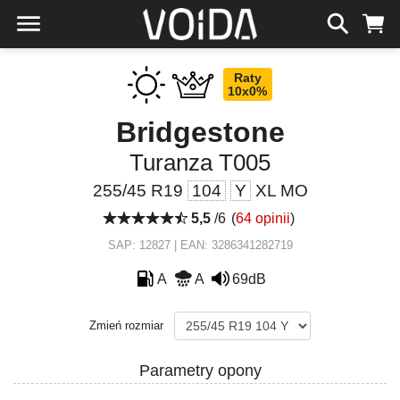
Raty
10x0%
Bridgestone
Turanza T005
255/45 R19
104
Y
XL MO
5,5
/6
(
64 opinii
)
SAP: 12827 | EAN: 3286341282719
A
A
69dB
Zmień rozmiar
Parametry opony