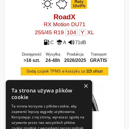
Raty
10x0%
RoadX
RX Motion DU71
255/45 R19
104
Y
XL
C
A
71dB
Dostępność
Wysyłka
Produkcja
Transport
>16 szt.
24-48h
2026/2025
GRATIS
Dodaj czujnik TPMS w koszyku za
115 zł/szt
×
Ta strona używa plików
cookie
Ta strona korzysta z plików cookie, aby
zapewnić lepszą wygodę użytkowania.
Korzystając z tej strony, wyrażasz zgodę na
336
zł
używanie przez nas wszystkich plików
/szt.
cookie zgodnie z warunkami naszej polityki