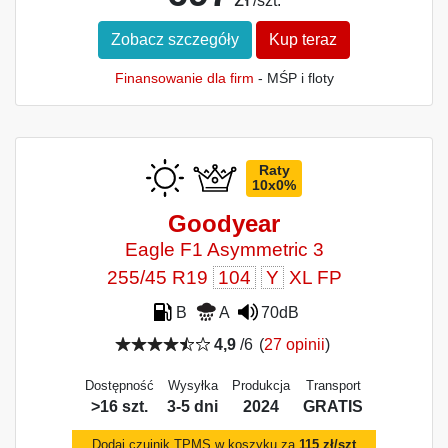
/szt.
Zobacz szczegóły
Kup teraz
Finansowanie dla firm
- MŚP i floty
Raty
10x0%
Goodyear
Eagle F1 Asymmetric 3
255/45 R19
104
Y
XL FP
B
A
70dB
4,9
/6
(
27 opinii
)
Dostępność
Wysyłka
Produkcja
Transport
>16 szt.
3-5 dni
2024
GRATIS
Dodaj czujnik TPMS w koszyku za
115 zł/szt