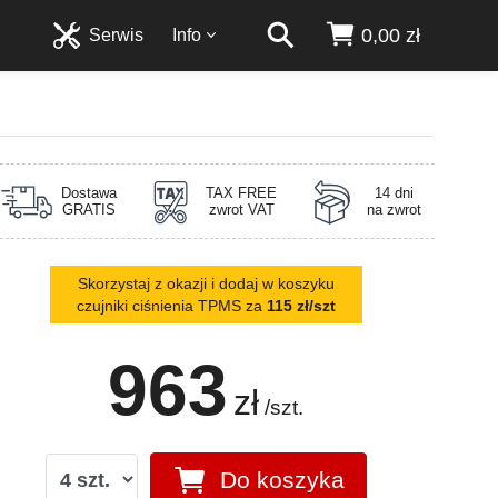
0,00 zł
Serwis
Info
Dostawa
TAX FREE
14 dni
GRATIS
zwrot VAT
na zwrot
Skorzystaj z okazji i dodaj w koszyku
czujniki ciśnienia TPMS za
115 zł/szt
963
zł
/szt.
Do koszyka