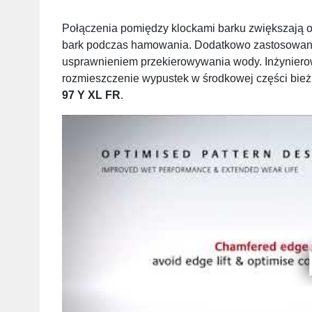
Połączenia pomiędzy klockami barku zwiększają 
bark podczas hamowania. Dodatkowo zastosowani
usprawnieniem przekierowywania wody. Inżynierow
rozmieszczenie wypustek w środkowej części bie
97 Y XL FR
.