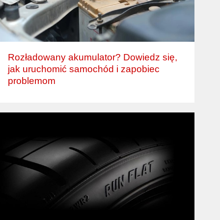
Rozładowany akumulator? Dowiedz się,
jak uruchomić samochód i zapobiec
problemom