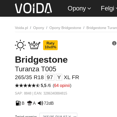
Opony
Felgi
Voida.pl
Opony
Opony Bridgestone
Bridgestone Tura
Raty
10x0%
Bridgestone
Turanza T005
265/35 R18
97
Y
XL FR
5,5
/6
(
64 opinii
)
SAP: 8848 | EAN: 3286340884815
B
A
72dB
Zmień rozmiar