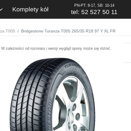
PN-PT: 8-17, SB: 10-14
Komplety kół
tel: 52 527 50 11
nza T005
Bridgestone Turanza T005 265/35 R18 97 Y XL FR
W zależności od rozmiaru i wersji wygląd opony może się różnić.