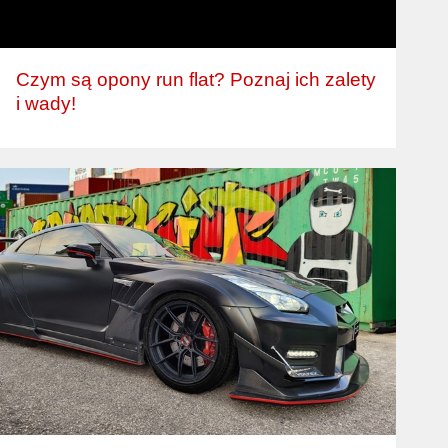
Czym są opony run flat? Poznaj ich zalety
i wady!