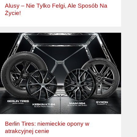
Alusy – Nie Tylko Felgi, Ale Sposób Na
Życie!
Berlin Tires: niemieckie opony w
atrakcyjnej cenie