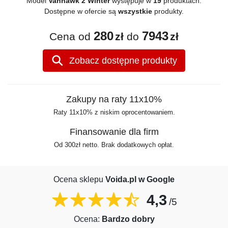
Model
Vanhawk 2 Winter
występuje w
19
produktach.
Dostępne w ofercie są
wszystkie
produkty.
280
7943
Cena od
zł
do
zł
Zobacz dostępne produkty
Zakupy na raty 11x10%
Raty 11x10% z niskim oprocentowaniem.
Finansowanie dla firm
Od 300zł netto. Brak dodatkowych opłat.
Ocena sklepu
Voida.pl w Google
4,3
/5
Ocena:
Bardzo dobry