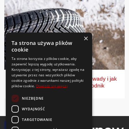
×
Ta strona używa plików
cookie
Ta strona korzysta z plików cookie, aby
zapewnić lepszą wygodę użytkowania.
Korzystając z tej strony, wyrażasz zgodę na
używanie przez nas wszystkich plików
Opona wielosezonowa – zalety, wady i jak
cookie zgodnie z warunkami naszej polityki
wybrać najlepszą? | Przewodnik
plików cookie.
Dowiedz się więcej
NIEZBĘDNE
WYDAJNOŚĆ
TARGETOWANIE