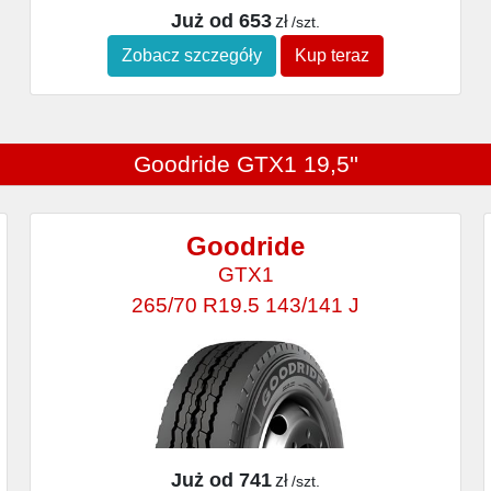
Już od 653
zł
/szt.
Zobacz szczegóły
Kup teraz
Goodride GTX1 19,5''
Goodride
GTX1
265/70 R19.5 143/141 J
Już od 741
zł
/szt.