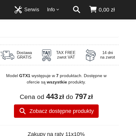
0,00 zł
Serwis
Info
Dostawa
TAX FREE
14 dni
GRATIS
zwrot VAT
na zwrot
Model
GTX1
występuje w
7
produktach. Dostępne w
ofercie są
wszystkie
produkty.
443
797
Cena od
zł
do
zł
Zobacz dostępne produkty
Zakupy na raty 11x10%