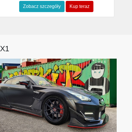
Zobacz szczegóły
Kup teraz
TX1