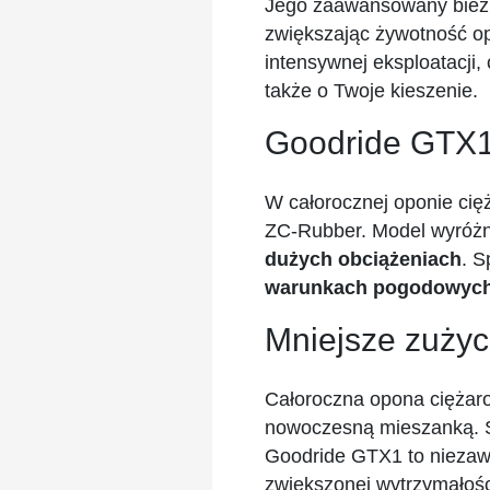
Jego zaawansowany bieżni
zwiększając żywotność op
intensywnej eksploatacji,
także o Twoje kieszenie.
Goodride GTX1
W całorocznej oponie cię
ZC-Rubber. Model wyróżn
dużych obciążeniach
. S
warunkach pogodowych, 
Mniejsze zużyc
Całoroczna opona ciężaro
nowoczesną mieszanką. 
Goodride GTX1 to niezawod
zwiększonej wytrzymałośc