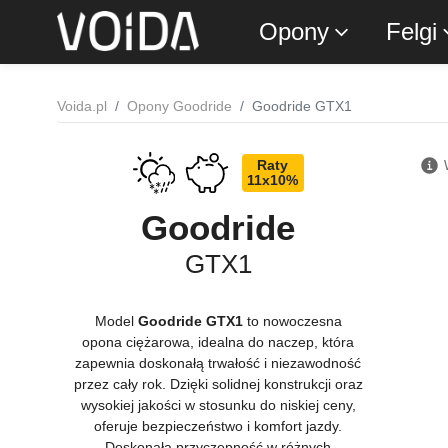
Opony
Felgi
Voida.pl
Opony Goodride
Goodride GTX1
Raty
11x10%
Goodride
GTX1
Model
Goodride GTX1
to nowoczesna
opona ciężarowa, idealna do naczep, która
zapewnia doskonałą trwałość i niezawodność
przez cały rok. Dzięki solidnej konstrukcji oraz
wysokiej jakości w stosunku do niskiej ceny,
oferuje bezpieczeństwo i komfort jazdy.
Doskonała przyczepność w różnych