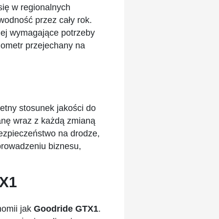
się w regionalnych
wodność przez cały rok.
dziej wymagające potrzeby
ilometr przejechany na
ietny stosunek jakości do
ianę wraz z każdą zmianą
ezpieczeństwo na drodze,
prowadzeniu biznesu,
TX1
nomii jak
Goodride GTX1
.