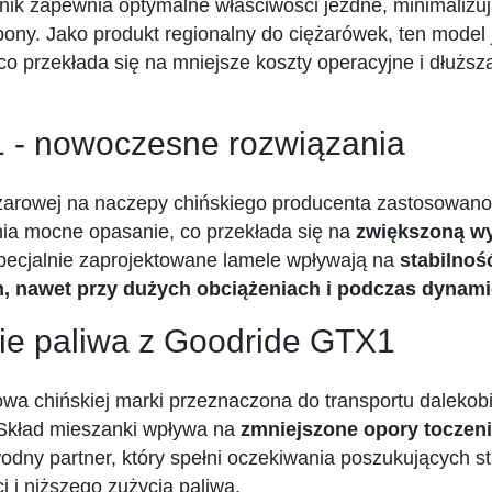
k zapewnia optymalne właściwości jezdne, minimalizują
ony. Jako produkt regionalny do ciężarówek, ten model 
 co przekłada się na mniejsze koszty operacyjne i dłuższ
 - nowoczesne rozwiązania
żarowej na naczepy chińskiego producenta zastosowano 
ia mocne opasanie, co przekłada się na
zwiększoną wy
pecjalnie zaprojektowane lamele wpływają na
stabilnoś
nawet przy dużych obciążeniach i podczas dynami
ie paliwa z Goodride GTX1
wa chińskiej marki przeznaczona do transportu dalekob
Skład mieszanki wpływa na
zmniejszone opory toczeni
ny partner, który spełni oczekiwania poszukujących sta
i i niższego zużycia paliwa.