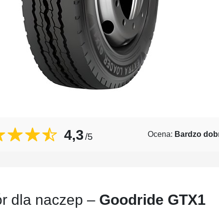
4,3
Ocena:
Bardzo dob
/5
r dla naczep –
Goodride GTX1