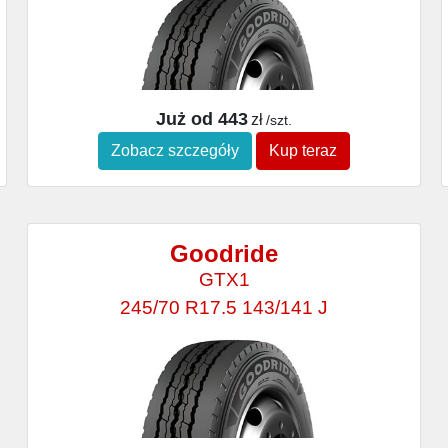
Już od 443
zł
/szt.
Zobacz szczegóły
Kup teraz
Goodride
GTX1
245/70 R17.5 143/141 J