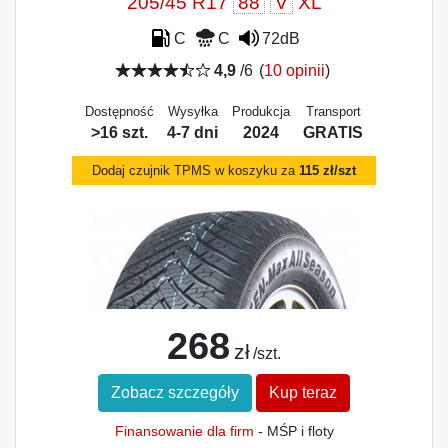
205/45 R17
88
V
XL
C
C
72dB
4,9
/6
(
10 opinii
)
Dostępność
Wysyłka
Produkcja
Transport
>16 szt.
4-7 dni
2024
GRATIS
Dodaj czujnik TPMS w koszyku za
115 zł/szt
268
zł
/szt.
Zobacz szczegóły
Kup teraz
Finansowanie dla firm
- MŚP i floty