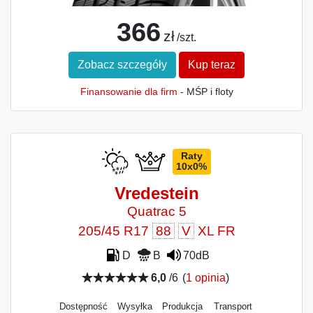
366
zł
/szt.
Zobacz szczegóły
Kup teraz
Finansowanie dla firm
- MŚP i floty
Raty
10x0%
Vredestein
Quatrac 5
205/45 R17
88
V
XL FR
D
B
70dB
6,0
/6
(
1 opinia
)
Dostępność
Wysyłka
Produkcja
Transport