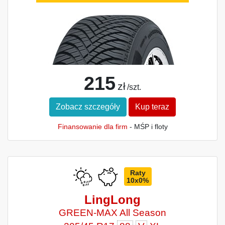
215
zł
/szt.
Zobacz szczegóły
Kup teraz
Finansowanie dla firm
- MŚP i floty
Raty
10x0%
LingLong
GREEN-MAX All Season