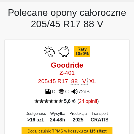
Polecane opony całoroczne
205/45 R17 88 V
Raty
10x0%
Goodride
Z-401
205/45 R17
88
V
XL
D
C
72dB
5,6
/6
(
24 opinii
)
Dostępność
Wysyłka
Produkcja
Transport
>16 szt.
24-48h
2025
GRATIS
Dodaj czujnik TPMS w koszyku za
115 zł/szt