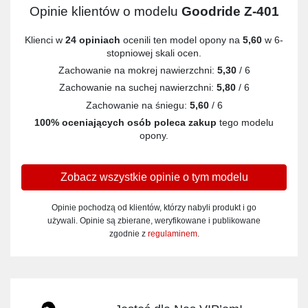
Opinie klientów o modelu
Goodride Z-401
Klienci w
24 opiniach
ocenili ten model opony na
5,60
w 6-
stopniowej skali ocen.
Zachowanie na mokrej nawierzchni:
5,30
/ 6
Zachowanie na suchej nawierzchni:
5,80
/ 6
Zachowanie na śniegu:
5,60
/ 6
100% oceniających osób poleca zakup
tego modelu
opony.
Zobacz wszystkie opinie o tym modelu
Opinie pochodzą od klientów, którzy nabyli produkt i go
używali. Opinie są zbierane, weryfikowane i publikowane
zgodnie z
regulaminem
.