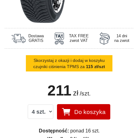
Dostawa
TAX FREE
14 dni
GRATIS
zwrot VAT
na zwrot
Skorzystaj z okazji i dodaj w koszyku
czujniki ciśnienia TPMS za
115 zł/szt
211
zł
/szt.
Do koszyka
Dostępność:
ponad 16 szt.