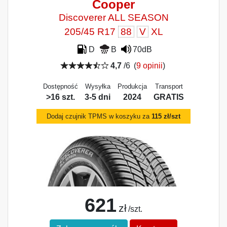
Cooper
Discoverer ALL SEASON
205/45 R17
88
V
XL
D
B
70dB
4,7
/6
(
9 opinii
)
Dostępność
Wysyłka
Produkcja
Transport
>16 szt.
3-5 dni
2024
GRATIS
Dodaj czujnik TPMS w koszyku za
115 zł/szt
621
zł
/szt.