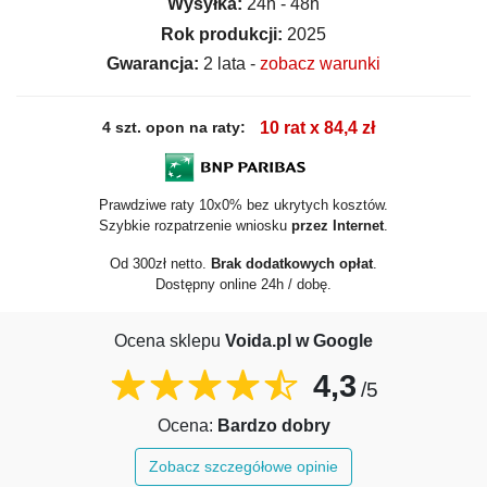
Wysyłka:
24h - 48h
Rok produkcji:
2025
Gwarancja:
2 lata -
zobacz warunki
4 szt. opon na raty:
10 rat x 84,4 zł
Prawdziwe raty 10x0% bez ukrytych kosztów.
Szybkie rozpatrzenie wniosku
przez Internet
.
Od 300zł netto.
Brak dodatkowych opłat
.
Dostępny online 24h / dobę.
Ocena sklepu
Voida.pl w Google
4,3
/5
Ocena:
Bardzo dobry
Zobacz szczegółowe opinie