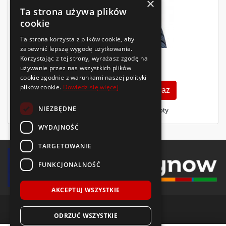
×
Ta strona używa plików
cookie
Ta strona korzysta z plików cookie, aby
zapewnić lepszą wygodę użytkowania.
Korzystając z tej strony, wyrażasz zgodę na
178
używanie przez nas wszystkich plików
zł
/szt.
cookie zgodnie z warunkami naszej polityki
plików cookie.
Dowiedz się więcej
Zobacz szczegóły
Kup teraz
NIEZBĘDNE
Finansowanie dla firm
- MŚP i floty
WYDAJNOŚĆ
TARGETOWANIE
FUNKCJONALNOŚĆ
AKCEPTUJ WSZYSTKIE
ODRZUĆ WSZYSTKIE