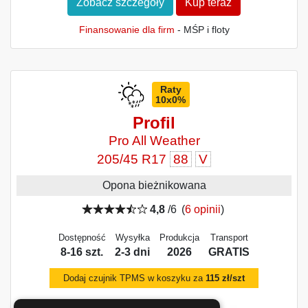
Zobacz szczegóły
Kup teraz
Finansowanie dla firm
- MŚP i floty
Raty
10x0%
Profil
Pro All Weather
205/45 R17
88
V
Opona bieżnikowana
4,8
/6
(
6 opinii
)
Dostępność
Wysyłka
Produkcja
Transport
8-16 szt.
2-3 dni
2026
GRATIS
Dodaj czujnik TPMS w koszyku za
115 zł/szt