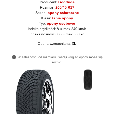
Producent:
Goodride
Rozmiar:
205/45 R17
Sezon:
opony całoroczne
Klasa:
tanie opony
Typ:
opony osobowe
Indeks prędkości:
V
= max 240 km/h
Indeks nośności:
88
= max 560 kg
Opona wzmacniana:
XL
W zależności od rozmiaru i wersji wygląd opony może się
różnić.