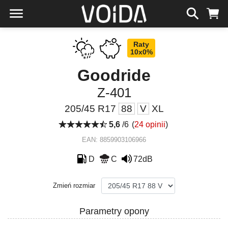
Raty
10x0%
Goodride
Z-401
205/45 R17
88
V
XL
5,6
/6
(
24 opinii
)
EAN: 8859903106966
D
C
72dB
Zmień rozmiar
Parametry opony