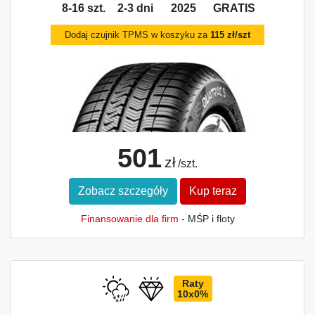
8-16 szt.
2-3 dni
2025
GRATIS
Dodaj czujnik TPMS w koszyku za
115 zł/szt
501
zł
/szt.
Zobacz szczegóły
Kup teraz
Finansowanie dla firm
- MŚP i floty
Raty
10x0%