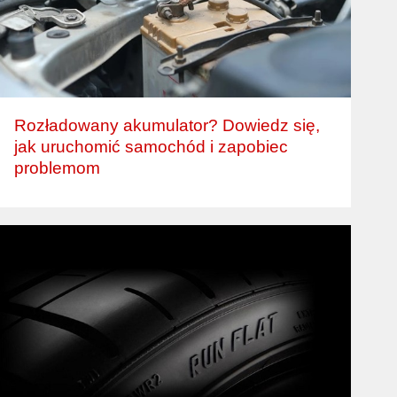
Rozładowany akumulator? Dowiedz się,
jak uruchomić samochód i zapobiec
problemom