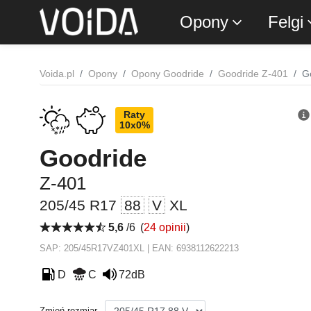
Opony
Felgi
Voida.pl
Opony
Opony Goodride
Goodride Z-401
G
Raty
10x0%
Goodride
Z-401
205/45 R17
88
V
XL
5,6
/6
(
24 opinii
)
SAP: 205/45R17VZ401XL | EAN: 6938112622213
D
C
72dB
Zmień rozmiar