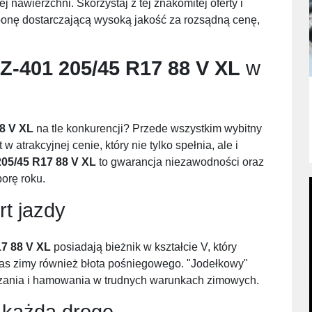
nawierzchni. Skorzystaj z tej znakomitej oferty i
onę dostarczającą wysoką jakość za rozsądną cenę,
Z-401 205/45 R17 88 V XL
w
8 V XL
na tle konkurencji? Przede wszystkim wybitny
 atrakcyjnej cenie, który nie tylko spełnia, ale i
205/45 R17 88 V XL
to gwarancja niezawodności oraz
orę roku.
rt jazdy
17 88 V XL
posiadają bieżnik w kształcie V, który
s zimy również błota pośniegowego. "Jodełkowy"
szania i hamowania w trudnych warunkach zimowych.
każdą drogę