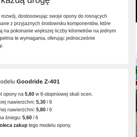
i rozwój, dostosowując swoje opony do rosnących
ane z przyjaznych środowisku komponentów, które
ą na pokonanie większej liczby kilometrów na jednym
pełnia te wymagania, oferując jednocześnie
y.
modelu
Goodride Z-401
el opony na
5,60
w 6-stopniowej skali ocen.
ej nawierzchni:
5,30
/ 6
ej nawierzchni:
5,80
/ 6
na śniegu:
5,60
/ 6
oleca zakup
tego modelu opony.