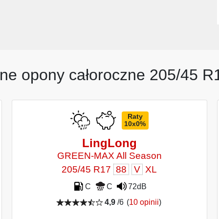
ne opony całoroczne 205/45 R
Raty
10x0%
LingLong
GREEN-MAX All Season
205/45 R17
88
V
XL
C
C
72dB
4,9
/6
(
10 opinii
)