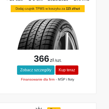
Dodaj czujnik TPMS w koszyku za
115 zł/szt
366
zł
/szt.
Zobacz szczegóły
Kup teraz
Finansowanie dla firm
- MŚP i floty