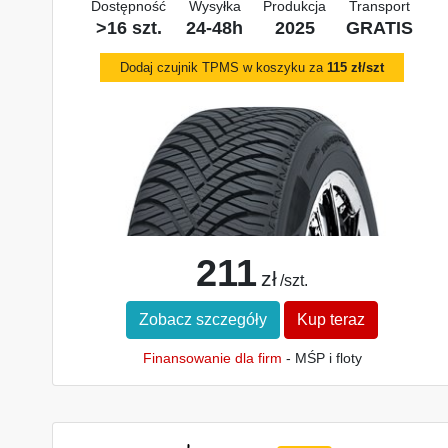
Dostępność
Wysyłka
Produkcja
Transport
>16 szt.
24-48h
2025
GRATIS
Dodaj czujnik TPMS w koszyku za
115 zł/szt
211
zł
/szt.
Zobacz szczegóły
Kup teraz
Finansowanie dla firm
- MŚP i floty