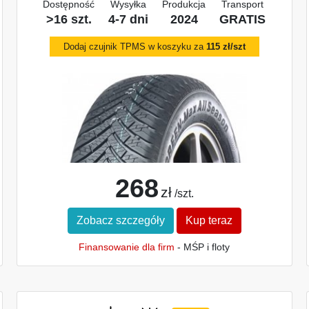
Dostępność
Wysyłka
Produkcja
Transport
>16 szt.
4-7 dni
2024
GRATIS
Dodaj czujnik TPMS w koszyku za
115 zł/szt
268
zł
/szt.
Zobacz szczegóły
Kup teraz
Finansowanie dla firm
- MŚP i floty