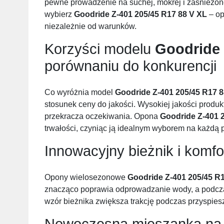
pewne prowadzenie na suchej, mokrej i zaśnieżonej 
wybierz
Goodride Z-401 205/45 R17 88 V XL
– op
niezależnie od warunków.
Korzyści modelu
Goodride 
porównaniu do konkurencji
Co wyróżnia model
Goodride Z-401 205/45 R17 8
stosunek ceny do jakości. Wysokiej jakości produkt w
przekracza oczekiwania. Opona
Goodride Z-401 
trwałości, czyniąc ją idealnym wyborem na każdą p
Innowacyjny bieżnik i komfo
Opony wielosezonowe
Goodride Z-401 205/45 R
znacząco poprawia odprowadzanie wody, a podcza
wzór bieżnika zwiększa trakcję podczas przyspie
Nowoczesna mieszanka na 