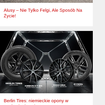
Alusy – Nie Tylko Felgi, Ale Sposób Na
Życie!
Berlin Tires: niemieckie opony w