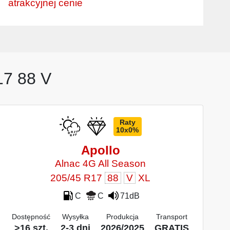
atrakcyjnej cenie
17 88 V
Raty
10x0%
Apollo
Alnac 4G All Season
205/45 R17
88
V
XL
C
C
71dB
Dostępność
Wysyłka
Produkcja
Transport
>16 szt.
2-3 dni
2026/2025
GRATIS