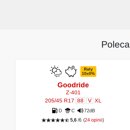
Poleca
Raty
10x0%
Goodride
Z-401
205/45 R17
88
V
XL
D
C
72dB
5,6
/6
(
24 opinii
)