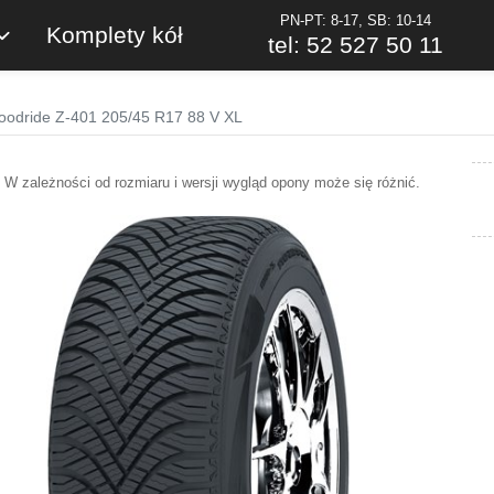
PN-PT: 8-17, SB: 10-14
Komplety kół
tel: 52 527 50 11
oodride Z-401 205/45 R17 88 V XL
W zależności od rozmiaru i wersji wygląd opony może się różnić.