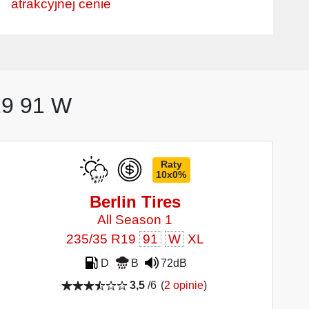
atrakcyjnej cenie
19 91 W
Raty
10x0%
Berlin Tires
All Season 1
235/35 R19
91
W
XL
D
B
72dB
3,5
/6
(
2 opinie
)