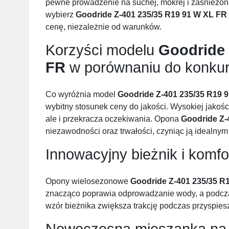
pewne prowadzenie na suchej, mokrej i zaśnieżonej 
wybierz
Goodride Z-401 235/35 R19 91 W XL FR
cenę, niezależnie od warunków.
Korzyści modelu
Goodride 
FR
w porównaniu do konkur
Co wyróżnia model
Goodride Z-401 235/35 R19 
wybitny stosunek ceny do jakości. Wysokiej jakości 
ale i przekracza oczekiwania. Opona
Goodride Z-
niezawodności oraz trwałości, czyniąc ją idealny
Innowacyjny bieżnik i komfo
Opony wielosezonowe
Goodride Z-401 235/35 R
znacząco poprawia odprowadzanie wody, a podcza
wzór bieżnika zwiększa trakcję podczas przyspie
Nowoczesna mieszanka na 