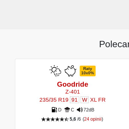
Poleca
Raty
10x0%
Goodride
Z-401
235/35 R19
91
W
XL FR
D
C
72dB
5,6
/6
(
24 opinii
)