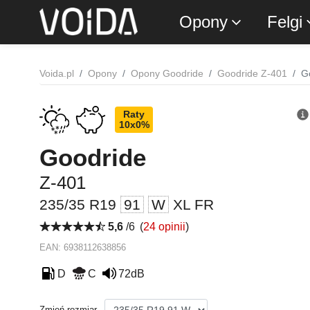
Opony
Felgi
Voida.pl
Opony
Opony Goodride
Goodride Z-401
G
Raty
10x0%
Goodride
Z-401
235/35 R19
91
W
XL FR
5,6
/6
(
24 opinii
)
EAN: 6938112638856
D
C
72dB
Zmień rozmiar