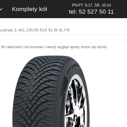
PN-PT: 8-17, SB: 10-14
Komplety kół
tel: 52 527 50 11
oodride Z-401 235/35 R19 91 W XL FR
W zależności od rozmiaru i wersji wygląd opony może się różnić.