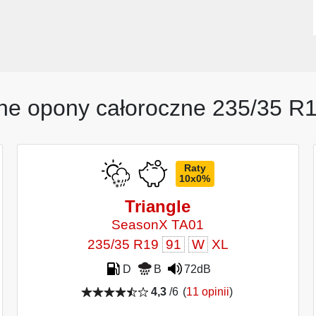
ne opony całoroczne 235/35 R
Raty
10x0%
Triangle
SeasonX TA01
235/35 R19
91
W
XL
D
B
72dB
4,3
/6
(
11 opinii
)