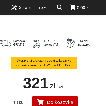
0,00 zł
Serwis
Info
Dostawa
TAX FREE
14 dni
GRATIS
zwrot VAT
na zwrot
Skorzystaj z okazji i dodaj w koszyku
czujniki ciśnienia TPMS za
115 zł/szt
321
zł
/szt.
Do koszyka