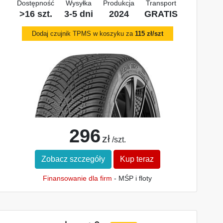
Dostępność
Wysyłka
Produkcja
Transport
>16 szt.
3-5 dni
2024
GRATIS
Dodaj czujnik TPMS w koszyku za
115 zł/szt
296
zł
/szt.
Zobacz szczegóły
Kup teraz
Finansowanie dla firm
- MŚP i floty