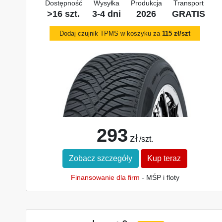
Dostępność
Wysyłka
Produkcja
Transport
>16 szt.
3-4 dni
2026
GRATIS
Dodaj czujnik TPMS w koszyku za
115 zł/szt
293
zł
/szt.
Zobacz szczegóły
Kup teraz
Finansowanie dla firm
- MŚP i floty