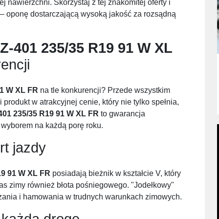
nawierzchni. Skorzystaj z tej znakomitej oferty i
– oponę dostarczającą wysoką jakość za rozsądną
Z-401 235/35 R19 91 W XL
encji
91 W XL FR
na tle konkurencji? Przede wszystkim
produkt w atrakcyjnej cenie, który nie tylko spełnia,
401 235/35 R19 91 W XL FR
to gwarancja
m wyborem na każdą porę roku.
rt jazdy
19 91 W XL FR
posiadają bieżnik w kształcie V, który
s zimy również błota pośniegowego. "Jodełkowy"
szania i hamowania w trudnych warunkach zimowych.
każdą drogę