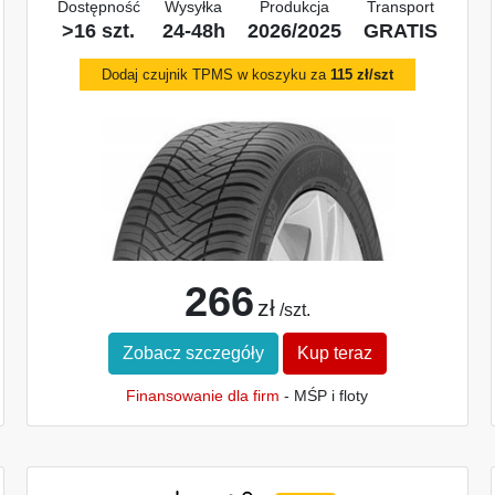
Dostępność
Wysyłka
Produkcja
Transport
>16 szt.
24-48h
2026/2025
GRATIS
Dodaj czujnik TPMS w koszyku za
115 zł/szt
266
zł
/szt.
Zobacz szczegóły
Kup teraz
Finansowanie dla firm
- MŚP i floty