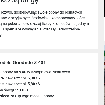
i rozwój, dostosowując swoje opony do rosnących
ane z przyjaznych środowisku komponentów, które
ą na pokonanie większej liczby kilometrów na jednym
 FR
spełnia te wymagania, oferując jednocześnie
y.
modelu
Goodride Z-401
el opony na
5,60
w 6-stopniowej skali ocen.
ej nawierzchni:
5,30
/ 6
ej nawierzchni:
5,80
/ 6
na śniegu:
5,60
/ 6
oleca zakup
tego modelu opony.