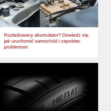
Rozładowany akumulator? Dowiedz się,
jak uruchomić samochód i zapobiec
problemom