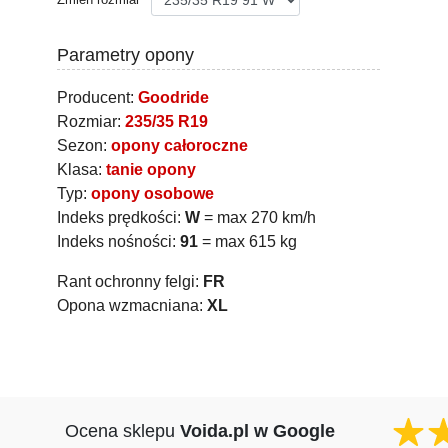
Parametry opony
Producent:
Goodride
Rozmiar:
235/35 R19
Sezon:
opony całoroczne
Klasa:
tanie opony
Typ:
opony osobowe
Indeks prędkości:
W
= max 270 km/h
Indeks nośności:
91
= max 615 kg
Rant ochronny felgi:
FR
Opona wzmacniana:
XL
Ocena sklepu
Voida.pl w Google