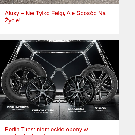
Alusy – Nie Tylko Felgi, Ale Sposób Na
Życie!
Berlin Tires: niemieckie opony w