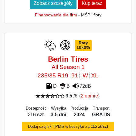
Zobacz szczegóły
Kup teraz
Finansowanie dla firm
- MŚP i floty
Raty
10x0%
Berlin Tires
All Season 1
235/35 R19
91
W
XL
D
B
72dB
3,5
/6
(
2 opinie
)
Dostępność
Wysyłka
Produkcja
Transport
>16 szt.
3-5 dni
2024
GRATIS
Dodaj czujnik TPMS w koszyku za
115 zł/szt