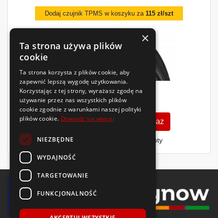
Dodaj czujnik TPMS w koszyku za
115 zł/szt
×
Ta strona używa plików
cookie
Ta strona korzysta z plików cookie, aby
zapewnić lepszą wygodę użytkowania.
Korzystając z tej strony, wyrażasz zgodę na
310
zł
używanie przez nas wszystkich plików
/szt.
cookie zgodnie z warunkami naszej polityki
plików cookie.
Dowiedz się więcej
Zobacz szczegóły
Kup teraz
NIEZBĘDNE
Finansowanie dla firm
- MŚP i floty
WYDAJNOŚĆ
TARGETOWANIE
FUNKCJONALNOŚĆ
AKCEPTUJ WSZYSTKIE