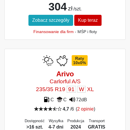
304
zł
/szt.
Zobacz szczegóły
Kup teraz
Finansowanie dla firm
- MŚP i floty
Raty
10x0%
Arivo
Carlorful A/S
235/35 R19
91
W
XL
C
C
72dB
4,7
/6
(
2 opinie
)
Dostępność
Wysyłka
Produkcja
Transport
>16 szt.
4-7 dni
2024
GRATIS