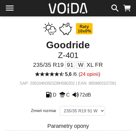
Raty
10x0%
Goodride
Z-401
235/35 R19
91
W
XL FR
5,6
/6
(
24 opinii
)
SAP: 030104N3501D9H590202 | EAN: 8859903107291
D
C
72dB
Zmień rozmiar
Parametry opony