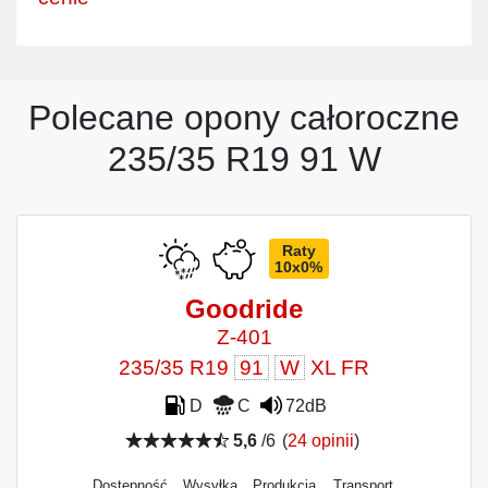
Polecane opony całoroczne
235/35 R19 91 W
Raty
10x0%
Goodride
Z-401
235/35 R19
91
W
XL FR
D
C
72dB
5,6
/6
(
24 opinii
)
Dostępność
Wysyłka
Produkcja
Transport