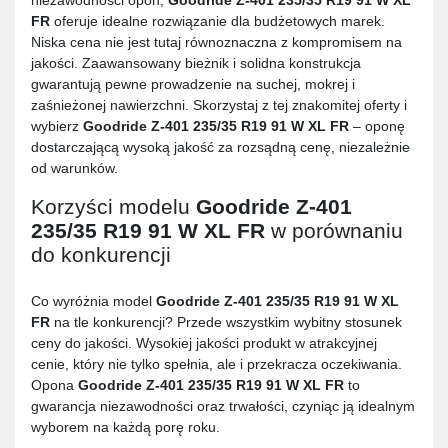
niezawodności opon,
Goodride Z-401 235/35 R19 91 W XL
FR
oferuje idealne rozwiązanie dla budżetowych marek.
Niska cena nie jest tutaj równoznaczna z kompromisem na
jakości. Zaawansowany bieżnik i solidna konstrukcja
gwarantują pewne prowadzenie na suchej, mokrej i
zaśnieżonej nawierzchni. Skorzystaj z tej znakomitej oferty i
wybierz
Goodride Z-401 235/35 R19 91 W XL FR
– oponę
dostarczającą wysoką jakość za rozsądną cenę, niezależnie
od warunków.
Korzyści modelu
Goodride Z-401
235/35 R19 91 W XL FR
w porównaniu
do konkurencji
Co wyróżnia model
Goodride Z-401 235/35 R19 91 W XL
FR
na tle konkurencji? Przede wszystkim wybitny stosunek
ceny do jakości. Wysokiej jakości produkt w atrakcyjnej
cenie, który nie tylko spełnia, ale i przekracza oczekiwania.
Opona
Goodride Z-401 235/35 R19 91 W XL FR
to
gwarancja niezawodności oraz trwałości, czyniąc ją idealnym
wyborem na każdą porę roku.