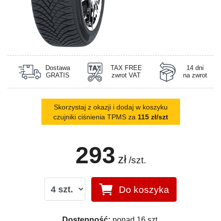
Dostawa
TAX FREE
14 dni
GRATIS
zwrot VAT
na zwrot
Skorzystaj z okazji i dodaj w koszyku
czujniki ciśnienia TPMS za
115 zł/szt
293
zł
/szt.
Do koszyka
Dostępność:
ponad 16 szt.