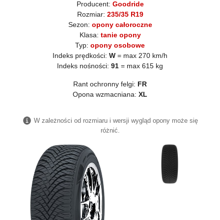
Producent:
Goodride
Rozmiar:
235/35 R19
Sezon:
opony całoroczne
Klasa:
tanie opony
Typ:
opony osobowe
Indeks prędkości:
W
= max 270 km/h
Indeks nośności:
91
= max 615 kg
Rant ochronny felgi:
FR
Opona wzmacniana:
XL
W zależności od rozmiaru i wersji wygląd opony może się
różnić.