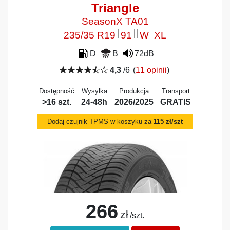
Triangle
SeasonX TA01
235/35 R19
91
W
XL
D
B
72dB
4,3
/6
(
11 opinii
)
Dostępność
Wysyłka
Produkcja
Transport
>16 szt.
24-48h
2026/2025
GRATIS
Dodaj czujnik TPMS w koszyku za
115 zł/szt
266
zł
/szt.