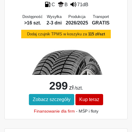
C
B
71dB
Dostępność
Wysyłka
Produkcja
Transport
>16 szt.
2-3 dni
2026/2025
GRATIS
Dodaj czujnik TPMS w koszyku za
115 zł/szt
299
zł
/szt.
Zobacz szczegóły
Kup teraz
Finansowanie dla firm
- MŚP i floty