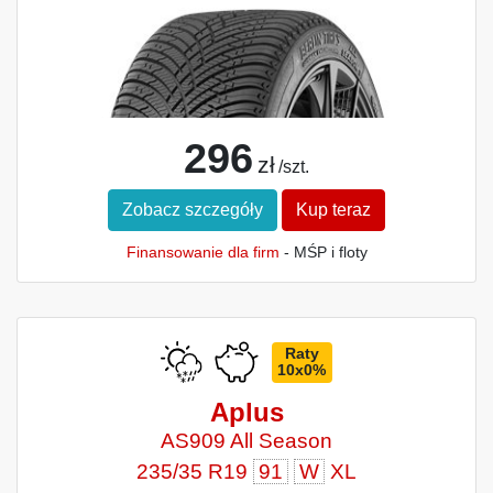
296
zł
/szt.
Zobacz szczegóły
Kup teraz
Finansowanie dla firm
- MŚP i floty
Raty
10x0%
Aplus
AS909 All Season
235/35 R19
91
W
XL