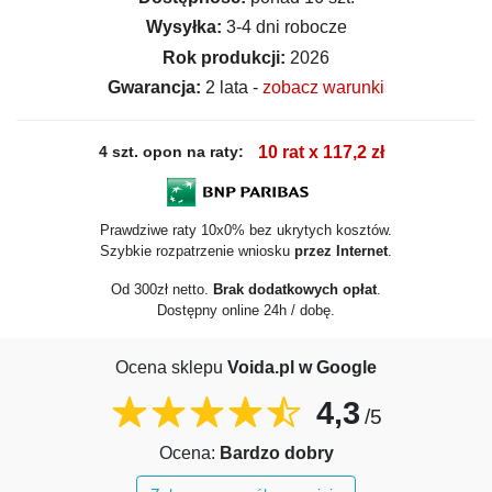
Wysyłka:
3-4 dni robocze
Rok produkcji:
2026
Gwarancja:
2 lata -
zobacz warunki
4 szt. opon na raty:
10 rat x 117,2 zł
Prawdziwe raty 10x0% bez ukrytych kosztów.
Szybkie rozpatrzenie wniosku
przez Internet
.
Od 300zł netto.
Brak dodatkowych opłat
.
Dostępny online 24h / dobę.
Ocena sklepu
Voida.pl w Google
4,3
/5
Ocena:
Bardzo dobry