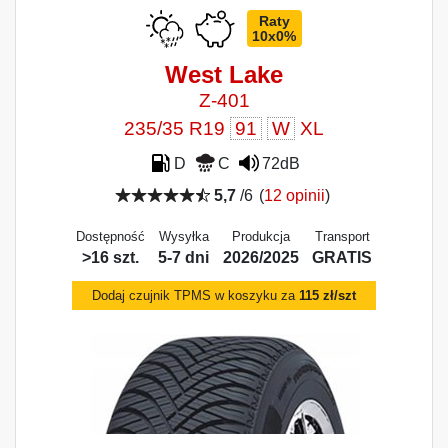
Raty
10x0%
West Lake
Z-401
235/35 R19
91
W
XL
D
C
72dB
5,7
/6
(
12 opinii
)
Dostępność
Wysyłka
Produkcja
Transport
>16 szt.
5-7 dni
2026/2025
GRATIS
Dodaj czujnik TPMS w koszyku za
115 zł/szt