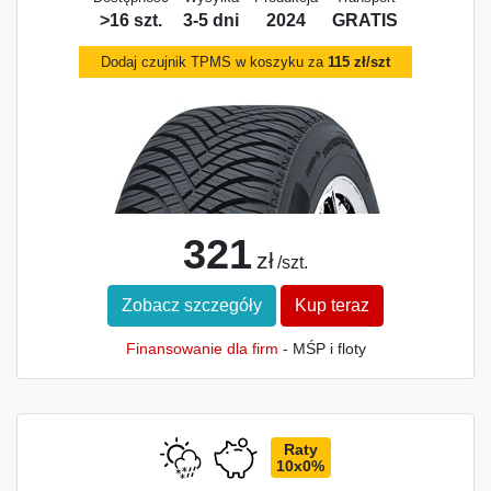
>16 szt.
3-5 dni
2024
GRATIS
Dodaj czujnik TPMS w koszyku za
115 zł/szt
321
zł
/szt.
Zobacz szczegóły
Kup teraz
Finansowanie dla firm
- MŚP i floty
Raty
10x0%