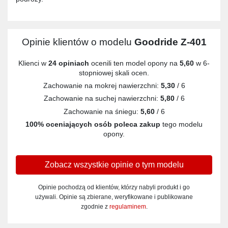
Opinie klientów o modelu
Goodride Z-401
Klienci w
24 opiniach
ocenili ten model opony na
5,60
w 6-
stopniowej skali ocen.
Zachowanie na mokrej nawierzchni:
5,30
/ 6
Zachowanie na suchej nawierzchni:
5,80
/ 6
Zachowanie na śniegu:
5,60
/ 6
100% oceniających osób poleca zakup
tego modelu
opony.
Zobacz wszystkie opinie o tym modelu
Opinie pochodzą od klientów, którzy nabyli produkt i go
używali. Opinie są zbierane, weryfikowane i publikowane
zgodnie z
regulaminem
.