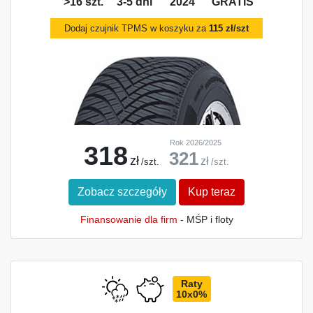
>16 szt.
3-5 dni
2024
GRATIS
Dodaj czujnik TPMS w koszyku za
115 zł/szt
Rok 2026/2025
318
321
zł
zł
/szt.
/szt.
Zobacz szczegóły
Kup teraz
Finansowanie dla firm
- MŚP i floty
Raty
10x0%