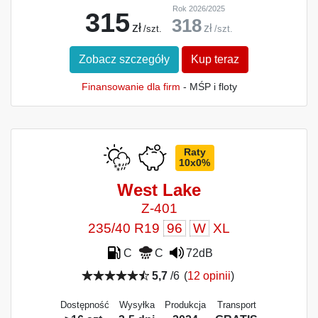
Rok 2026/2025
315
318
zł
zł
/szt.
/szt.
Zobacz szczegóły
Kup teraz
Finansowanie dla firm
- MŚP i floty
Raty
10x0%
West Lake
Z-401
235/40 R19
96
W
XL
C
C
72dB
5,7
/6
(
12 opinii
)
Dostępność
Wysyłka
Produkcja
Transport