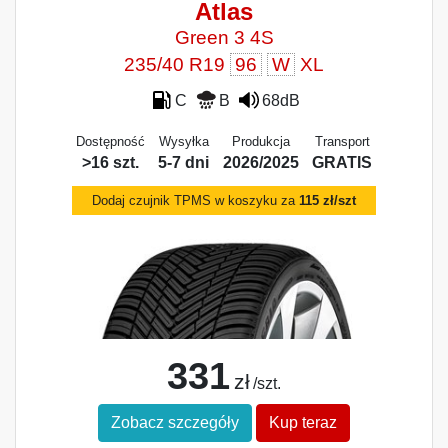
Atlas
Green 3 4S
235/40 R19
96
W
XL
C
B
68dB
Dostępność
Wysyłka
Produkcja
Transport
>16 szt.
5-7 dni
2026/2025
GRATIS
Dodaj czujnik TPMS w koszyku za
115 zł/szt
331
zł
/szt.
Zobacz szczegóły
Kup teraz