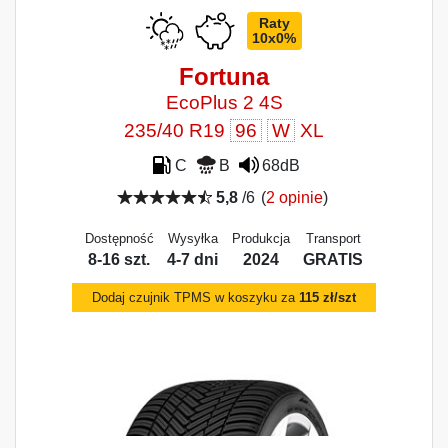
Raty
10x0%
Fortuna
EcoPlus 2 4S
235/40 R19
96
W
XL
C
B
68dB
5,8
/6
(
2 opinie
)
Dostępność
Wysyłka
Produkcja
Transport
8-16 szt.
4-7 dni
2024
GRATIS
Dodaj czujnik TPMS w koszyku za
115 zł/szt