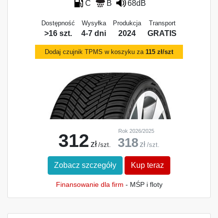
C
B
68dB
Dostępność
Wysyłka
Produkcja
Transport
>16 szt.
4-7 dni
2024
GRATIS
Dodaj czujnik TPMS w koszyku za
115 zł/szt
Rok 2026/2025
312
318
zł
zł
/szt.
/szt.
Zobacz szczegóły
Kup teraz
Finansowanie dla firm
- MŚP i floty