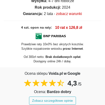
Wysyłka:
4-7 dni robocze
Rok produkcji:
2024
Gwarancja:
2 lata -
zobacz warunki
4 szt. opon na raty:
10 rat x 126,8 zł
Prawdziwe raty 10x0% bez ukrytych kosztów.
Szybkie rozpatrzenie wniosku
przez Internet
.
Od 300zł netto.
Brak dodatkowych opłat
.
Dostępny online 24h / dobę.
Ocena sklepu
Voida.pl w Google
4,3
/5
Ocena:
Bardzo dobry
Zobacz szczegółowe opinie