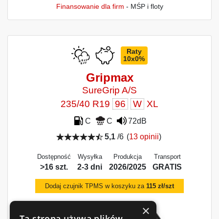
Finansowanie dla firm
- MŚP i floty
Raty
10x0%
Gripmax
SureGrip A/S
235/40 R19
96
W
XL
C
C
72dB
5,1
/6
(
13 opinii
)
Dostępność
Wysyłka
Produkcja
Transport
>16 szt.
2-3 dni
2026/2025
GRATIS
Dodaj czujnik TPMS w koszyku za
115 zł/szt
×
Ta strona używa plików