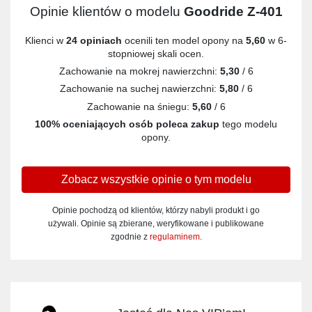
Opinie klientów o modelu
Goodride Z-401
Klienci w
24 opiniach
ocenili ten model opony na
5,60
w 6-
stopniowej skali ocen.
Zachowanie na mokrej nawierzchni:
5,30
/ 6
Zachowanie na suchej nawierzchni:
5,80
/ 6
Zachowanie na śniegu:
5,60
/ 6
100% oceniających osób poleca zakup
tego modelu
opony.
Zobacz wszystkie opinie o tym modelu
Opinie pochodzą od klientów, którzy nabyli produkt i go
używali. Opinie są zbierane, weryfikowane i publikowane
zgodnie z
regulaminem
.