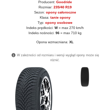
Producent:
Goodride
Rozmiar:
235/40 R19
Sezon:
opony całoroczne
Klasa:
tanie opony
Typ:
opony osobowe
Indeks prędkości:
W
= max 270 km/h
Indeks nośności:
96
= max 710 kg
Opona wzmacniana:
XL
W zależności od rozmiaru i wersji wygląd opony może się
różnić.