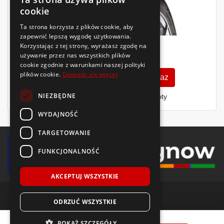
cookie
Ta strona korzysta z plików cookie, aby
zapewnić lepszą wygodę użytkowania.
Korzystając z tej strony, wyrażasz zgodę na
350
zł
używanie przez nas wszystkich plików
/szt.
cookie zgodnie z warunkami naszej polityki
plików cookie.
Dowiedz się więcej
Zobacz szczegóły
Kup teraz
NIEZBĘDNE
Finansowanie dla firm
- MŚP i floty
WYDAJNOŚĆ
TARGETOWANIE
FUNKCJONALNOŚĆ
AKCEPTUJ WSZYSTKIE
ODRZUĆ WSZYSTKIE
© 2018-2026 Voida.pl. Wszelkie prawa zastrzeżone.
Goodride
Z-401
235/40 R19
96
W
XL
POKAŻ SZCZEGÓŁY