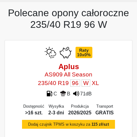
Polecane opony całoroczne
235/40 R19 96 W
Raty
10x0%
Aplus
AS909 All Season
235/40 R19
96
W
XL
C
B
71dB
Dostępność
Wysyłka
Produkcja
Transport
>16 szt.
2-3 dni
2026/2025
GRATIS
Dodaj czujnik TPMS w koszyku za
115 zł/szt