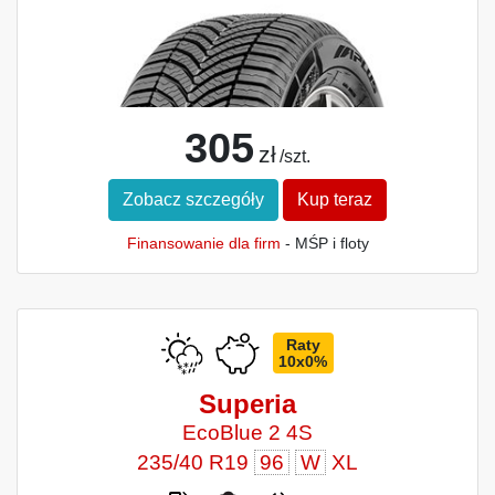
305
zł
/szt.
Zobacz szczegóły
Kup teraz
Finansowanie dla firm
- MŚP i floty
Raty
10x0%
Superia
EcoBlue 2 4S
235/40 R19
96
W
XL