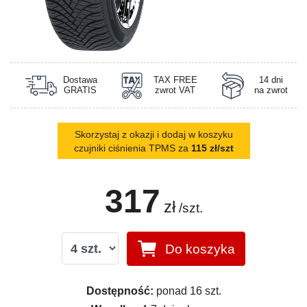
Dostawa
TAX FREE
14 dni
GRATIS
zwrot VAT
na zwrot
Skorzystaj z okazji i dodaj w koszyku
czujniki ciśnienia TPMS za
115 zł/szt
317
zł
/szt.
Do koszyka
Dostępność:
ponad 16 szt.