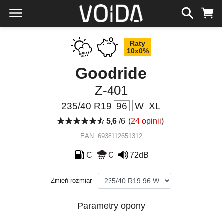
Raty
10x0%
Goodride
Z-401
235/40 R19
96
W
XL
5,6
/6
(
24 opinii
)
EAN: 6938112651312
C
C
72dB
Zmień rozmiar
Parametry opony