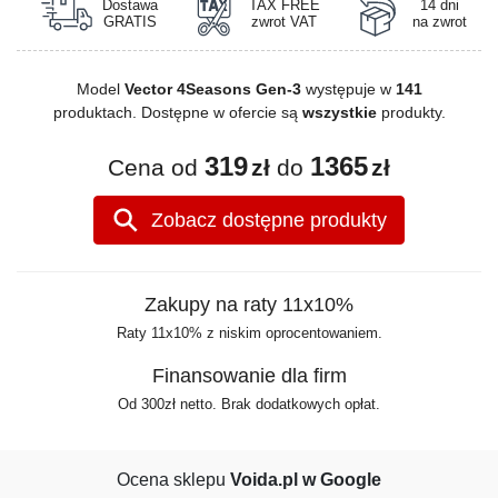
Dostawa
TAX FREE
14 dni
GRATIS
zwrot VAT
na zwrot
Model
Vector 4Seasons Gen-3
występuje w
141
produktach. Dostępne w ofercie są
wszystkie
produkty.
319
1365
Cena od
zł
do
zł
Zobacz dostępne produkty
Zakupy na raty 11x10%
Raty 11x10% z niskim oprocentowaniem.
Finansowanie dla firm
Od 300zł netto. Brak dodatkowych opłat.
Ocena sklepu
Voida.pl w Google