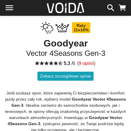
Raty
11x10%
Goodyear
Vector 4Seasons Gen-3
5,3
/6
(
9 opinii
)
Zobacz szczegółowe opinie
Jeśli szukasz opon, które zapewnią Ci bezpieczeństwo i komfort
jazdy przez cały rok, wybierz model
Goodyear Vector 4Seasons
Gen-3
. Idealne zarówno do samochodów osobowych, jak i
terenowych, te opony oferują znakomitą przyczepność w każdych
warunkach atmosferycznych. Inwestując w
Goodyear Vector
4Seasons Gen-3
, zyskujesz pewność, że Twoje podróże będą
nie tylko przyjemne, ale i bezpieczne.