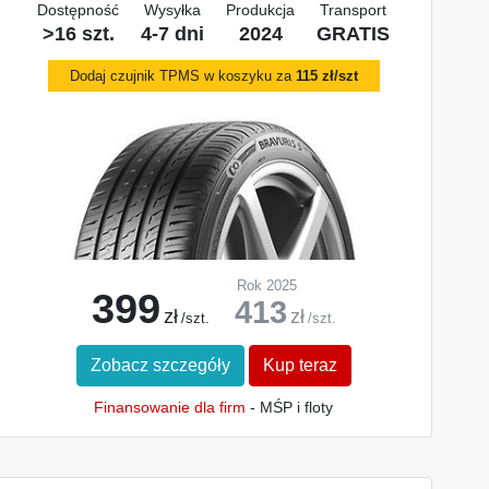
Dostępność
Wysyłka
Produkcja
Transport
>16 szt.
4-7 dni
2024
GRATIS
Dodaj czujnik TPMS w koszyku za
115 zł/szt
Rok 2025
399
413
zł
zł
/szt.
/szt.
Zobacz szczegóły
Kup teraz
Finansowanie dla firm
- MŚP i floty