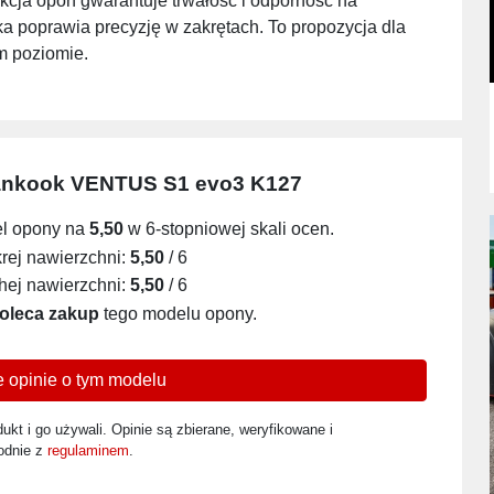
kcja opon gwarantuje trwałość i odporność na
 poprawia precyzję w zakrętach. To propozycja dla
ym poziomie.
nkook VENTUS S1 evo3 K127
el opony na
5,50
w 6-stopniowej skali ocen.
ej nawierzchni:
5,50
/ 6
ej nawierzchni:
5,50
/ 6
oleca zakup
tego modelu opony.
 opinie o tym modelu
ukt i go używali. Opinie są zbierane, weryfikowane i
odnie z
regulaminem
.