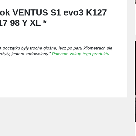
ok VENTUS S1 evo3 K127
17 98 Y XL *
a początku były trochę głośne, lecz po paru kilometrach się
łożyły, jestem zadowolony."
Polecam zakup tego produktu.