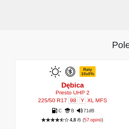
Pol
Raty
10x0%
Dębica
Presto UHP 2
225/50 R17
98
Y
XL MFS
C
B
71dB
4,8
/6
(
57 opinii
)