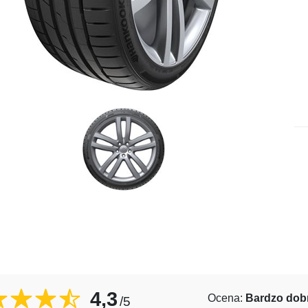
4,3
Ocena:
Bardzo dob
/5