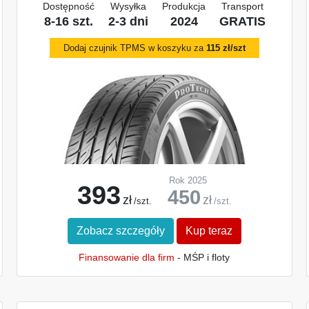
Dostępność
Wysyłka
Produkcja
Transport
8-16 szt.
2-3 dni
2024
GRATIS
Dodaj czujnik TPMS w koszyku za
115 zł/szt
Rok 2025
393
450
zł
zł
/szt.
/szt.
Zobacz szczegóły
Kup teraz
Finansowanie dla firm
- MŚP i floty