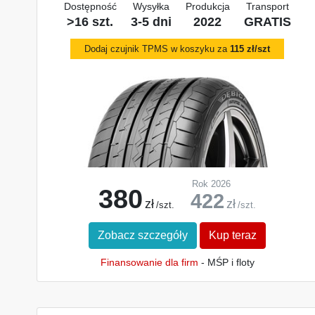
Dostępność
Wysyłka
Produkcja
Transport
>16 szt.
3-5 dni
2022
GRATIS
Dodaj czujnik TPMS w koszyku za
115 zł/szt
Rok 2026
380
422
zł
zł
/szt.
/szt.
Zobacz szczegóły
Kup teraz
Finansowanie dla firm
- MŚP i floty