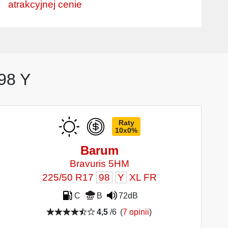
atrakcyjnej cenie
98 Y
Raty
10x0%
Barum
Bravuris 5HM
225/50 R17
98
Y
XL FR
C
B
72dB
4,5
/6
(
7 opinii
)