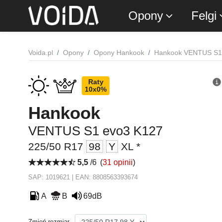
Opony
Felgi
Voida.pl
Opony
Opony Hankook
Hankook VENTUS S1
Raty
10x0%
Hankook
VENTUS S1 evo3 K127
225/50 R17
98
Y
XL *
5,5
/6
(
31 opinii
)
SAP: 1019621 | EAN: 8808563393674
A
B
69dB
Zmień rozmiar