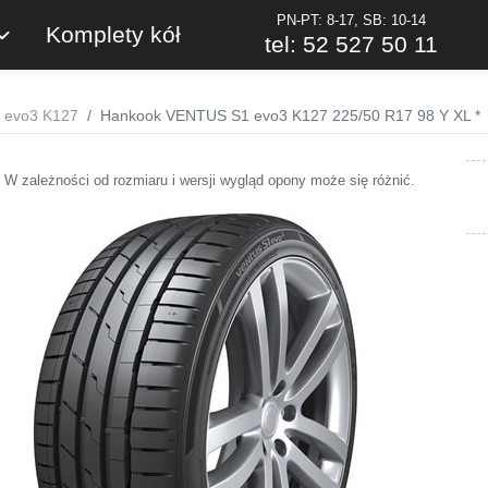
PN-PT: 8-17, SB: 10-14
Komplety kół
tel: 52 527 50 11
 evo3 K127
Hankook VENTUS S1 evo3 K127 225/50 R17 98 Y XL *
W zależności od rozmiaru i wersji wygląd opony może się różnić.