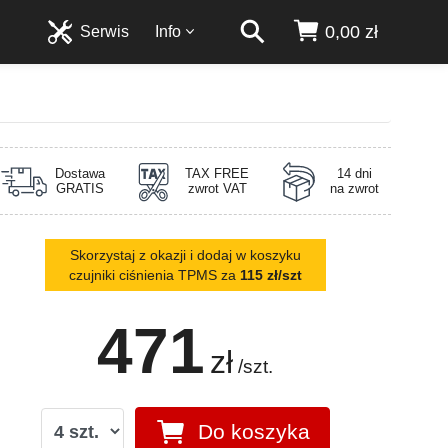
0,00 zł
Serwis
Info
Dostawa
TAX FREE
14 dni
GRATIS
zwrot VAT
na zwrot
Skorzystaj z okazji i dodaj w koszyku
czujniki ciśnienia TPMS za
115 zł/szt
471
zł
/szt.
Do koszyka