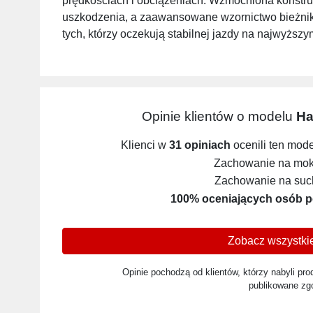
prędkościach i obciążeniach. Wzmocniona konstru
uszkodzenia, a zaawansowane wzornictwo bieżnika
tych, którzy oczekują stabilnej jazdy na najwyższ
Opinie klientów o modelu
Ha
Klienci w
31 opiniach
ocenili ten mod
Zachowanie na mokr
Zachowanie na such
100% oceniających osób p
Zobacz wszystkie
Opinie pochodzą od klientów, którzy nabyli prod
publikowane zg