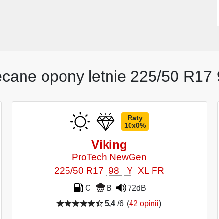
ecane opony letnie 225/50 R17 
Raty
10x0%
Viking
ProTech NewGen
225/50 R17
98
Y
XL FR
C
B
72dB
5,4
/6
(
42 opinii
)