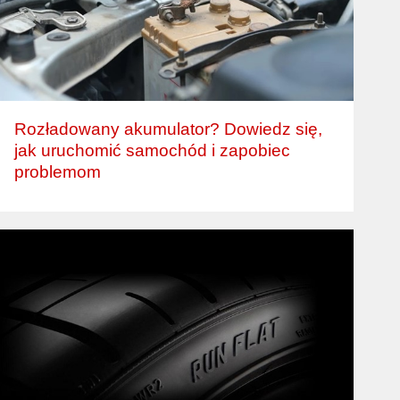
Rozładowany akumulator? Dowiedz się,
jak uruchomić samochód i zapobiec
problemom