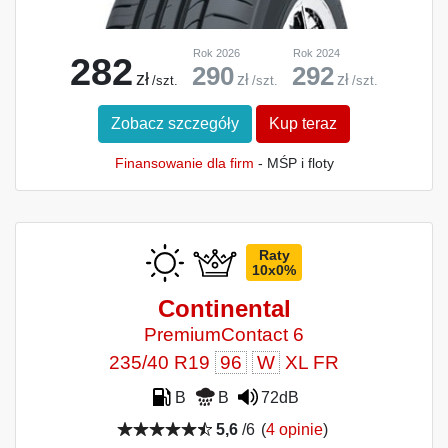
Rok 2026
Rok 2024
282
290
292
zł
zł
zł
/szt.
/szt.
/szt.
Zobacz szczegóły
Kup teraz
Finansowanie dla firm
- MŚP i floty
Raty
10x0%
Continental
PremiumContact 6
235/40 R19
96
W
XL FR
B
B
72dB
5,6
/6
(
4 opinie
)