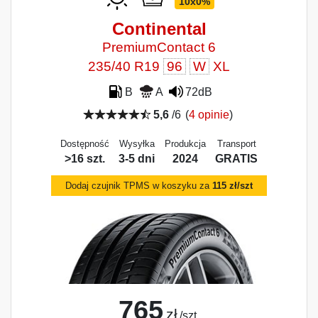
10x0%
Continental
PremiumContact 6
235/40 R19
96
W
XL
B
A
72dB
5,6
/6
(
4 opinie
)
Dostępność
Wysyłka
Produkcja
Transport
>16 szt.
3-5 dni
2024
GRATIS
Dodaj czujnik TPMS w koszyku za
115 zł/szt
765
zł
/szt.