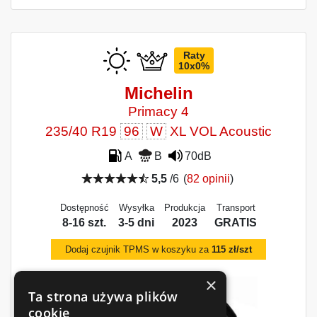
Raty
10x0%
Michelin
Primacy 4
235/40 R19
96
W
XL VOL Acoustic
A
B
70dB
5,5
/6
(
82 opinii
)
Dostępność
Wysyłka
Produkcja
Transport
8-16 szt.
3-5 dni
2023
GRATIS
Dodaj czujnik TPMS w koszyku za
115 zł/szt
×
Ta strona używa plików
cookie