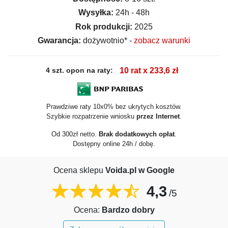
Wysyłka:
24h - 48h
Rok produkcji:
2025
Gwarancja:
dożywotnio* -
zobacz warunki
4 szt. opon na raty:
10 rat x 233,6 zł
Prawdziwe raty 10x0% bez ukrytych kosztów.
Szybkie rozpatrzenie wniosku
przez Internet
.
Od 300zł netto.
Brak dodatkowych opłat
.
Dostępny online 24h / dobę.
Ocena sklepu
Voida.pl w Google
4,3
/5
Ocena:
Bardzo dobry