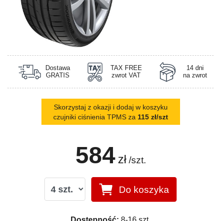
Dostawa
TAX FREE
14 dni
GRATIS
zwrot VAT
na zwrot
Skorzystaj z okazji i dodaj w koszyku
czujniki ciśnienia TPMS za
115 zł/szt
584
zł
/szt.
Do koszyka
Dostępność:
8-16 szt.