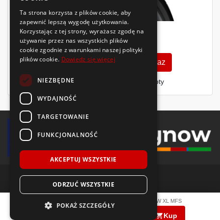
Ta strona korzysta z plików cookie, aby
zapewnić lepszą wygodę użytkowania.
Korzystając z tej strony, wyrażasz zgodę na
863
używanie przez nas wszystkich plików
zł
/szt.
cookie zgodnie z warunkami naszej polityki
plików cookie.
Dowiedz się więcej
Zobacz szczegóły
Kup teraz
NIEZBĘDNE
Finansowanie dla firm
- MŚP i floty
WYDAJNOŚĆ
TARGETOWANIE
FUNKCJONALNOŚĆ
AKCEPTUJ WSZYSTKIE
ODRZUĆ WSZYSTKIE
© 2018-2026 Voida.pl. Wszelkie prawa zastrzeżone.
Hankook
VENTUS S1 evo3 K127
235/40 R19
96
W
XL MFS
POKAŻ SZCZEGÓŁY
584
zł
PRODUKCJA
|
|
/ szt.
llms.txt
mapa witryny
polityka plików cookie
Kup
2025