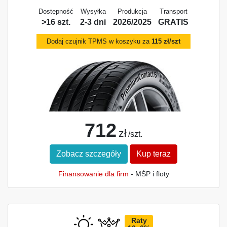
Dostępność
Wysyłka
Produkcja
Transport
>16 szt.
2-3 dni
2026/2025
GRATIS
Dodaj czujnik TPMS w koszyku za
115 zł/szt
712
zł
/szt.
Zobacz szczegóły
Kup teraz
Finansowanie dla firm
- MŚP i floty
Raty