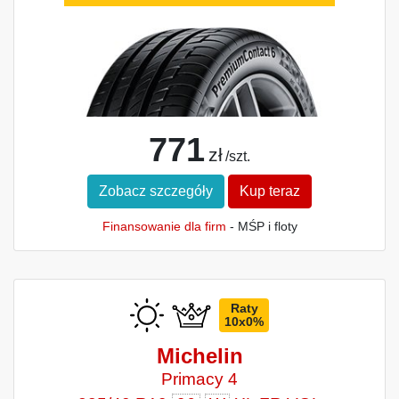
771
zł
/szt.
Zobacz szczegóły
Kup teraz
Finansowanie dla firm
- MŚP i floty
Raty
10x0%
Michelin
Primacy 4