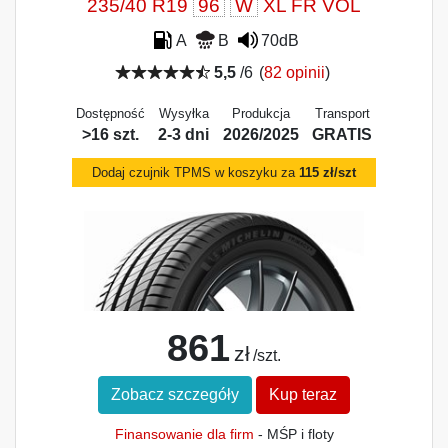
235/40 R19
96
W
XL FR VOL
A
B
70dB
5,5
/6
(
82 opinii
)
Dostępność
Wysyłka
Produkcja
Transport
>16 szt.
2-3 dni
2026/2025
GRATIS
Dodaj czujnik TPMS w koszyku za
115 zł/szt
861
zł
/szt.
Zobacz szczegóły
Kup teraz
Finansowanie dla firm
- MŚP i floty