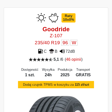
Raty
10x0%
Goodride
Z-107
235/40 R19
96
W
C
B
72dB
5,1
/6
(
46 opinii
)
Dostępność
Wysyłka
Produkcja
Transport
1 szt.
24h
2025
GRATIS
Dodaj czujnik TPMS w koszyku za
115 zł/szt