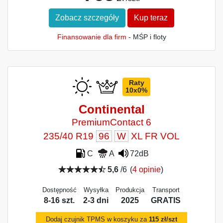
Zobacz szczegóły
Kup teraz
Finansowanie dla firm
- MŚP i floty
Raty
10x0%
Continental
PremiumContact 6
235/40 R19
96
W
XL FR VOL
C
A
72dB
5,6
/6
(
4 opinie
)
Dostępność
Wysyłka
Produkcja
Transport
8-16 szt.
2-3 dni
2025
GRATIS
Dodaj czujnik TPMS w koszyku za
115 zł/szt