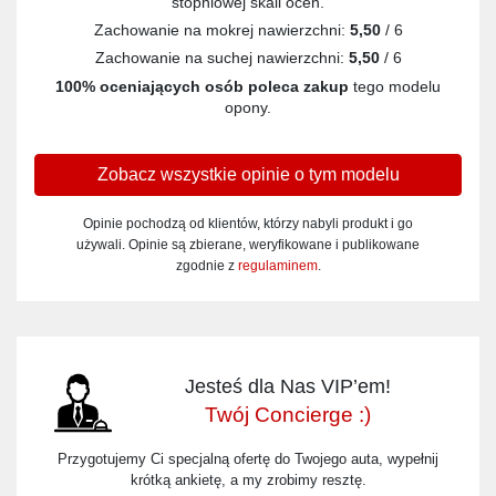
stopniowej skali ocen.
Zachowanie na mokrej nawierzchni:
5,50
/ 6
Zachowanie na suchej nawierzchni:
5,50
/ 6
100% oceniających osób poleca zakup
tego modelu
opony.
Zobacz wszystkie opinie o tym modelu
Opinie pochodzą od klientów, którzy nabyli produkt i go
używali. Opinie są zbierane, weryfikowane i publikowane
zgodnie z
regulaminem
.
Jesteś dla Nas VIP’em!
Twój Concierge :)
Przygotujemy Ci specjalną ofertę do Twojego auta, wypełnij
krótką ankietę, a my zrobimy resztę.