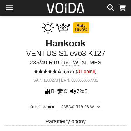
Raty
10x0%
Hankook
VENTUS S1 evo3 K127
235/40 R19
96
W
XL MFS
5,5
/6
(
31 opinii
)
SAP: 1030278 | EAN: 8808563557731
B
C
72dB
Zmień rozmiar
Parametry opony