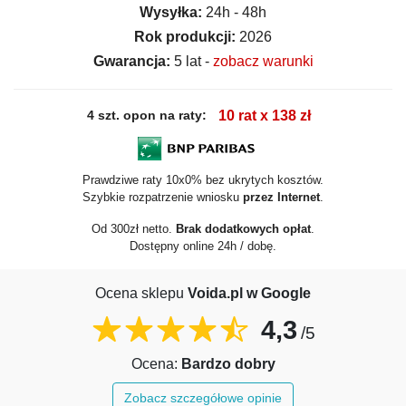
Wysyłka:
24h - 48h
Rok produkcji:
2026
Gwarancja:
5 lat -
zobacz warunki
4 szt. opon na raty:
10 rat x 138 zł
Prawdziwe raty 10x0% bez ukrytych kosztów.
Szybkie rozpatrzenie wniosku
przez Internet
.
Od 300zł netto.
Brak dodatkowych opłat
.
Dostępny online 24h / dobę.
Ocena sklepu
Voida.pl w Google
4,3
/5
Ocena:
Bardzo dobry
Zobacz szczegółowe opinie