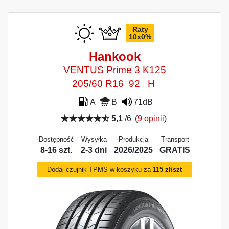
Raty
10x0%
Hankook
VENTUS Prime 3 K125
205/60 R16
92
H
A
B
71dB
5,1
/6
(
9 opinii
)
Dostępność
Wysyłka
Produkcja
Transport
8-16 szt.
2-3 dni
2026/2025
GRATIS
Dodaj czujnik TPMS w koszyku za
115 zł/szt