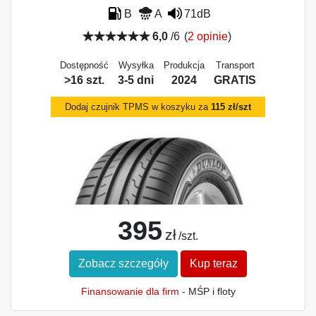
B
A
71dB
6,0
/6
(
2 opinie
)
Dostępność
Wysyłka
Produkcja
Transport
>16 szt.
3-5 dni
2024
GRATIS
Dodaj czujnik TPMS w koszyku za
115 zł/szt
395
zł
/szt.
Zobacz szczegóły
Kup teraz
Finansowanie dla firm
- MŚP i floty