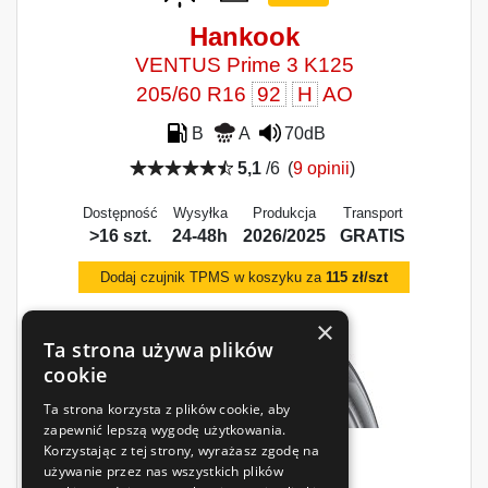
Hankook
VENTUS Prime 3 K125
205/60 R16
92
H
AO
B
A
70dB
5,1
/6
(
9 opinii
)
Dostępność
Wysyłka
Produkcja
Transport
>16 szt.
24-48h
2026/2025
GRATIS
Dodaj czujnik TPMS w koszyku za
115 zł/szt
×
Ta strona używa plików
cookie
Ta strona korzysta z plików cookie, aby
zapewnić lepszą wygodę użytkowania.
Korzystając z tej strony, wyrażasz zgodę na
411
zł
używanie przez nas wszystkich plików
/szt.