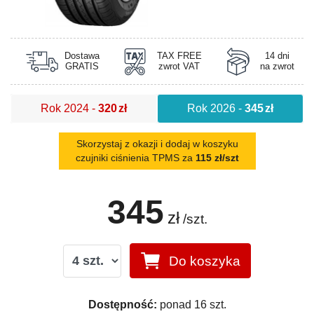
Dostawa
TAX FREE
14 dni
GRATIS
zwrot VAT
na zwrot
Rok 2024
-
320
zł
Rok 2026
-
345
zł
Skorzystaj z okazji i dodaj w koszyku
czujniki ciśnienia TPMS za
115 zł/szt
345
zł
/szt.
Do koszyka
Dostępność:
ponad 16 szt.