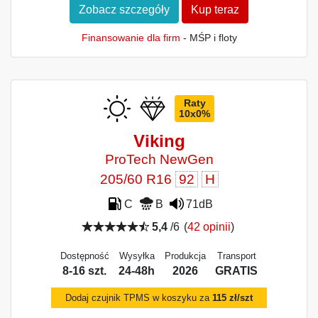
Zobacz szczegóły
Kup teraz
Finansowanie dla firm
- MŚP i floty
Raty
10x0%
Viking
ProTech NewGen
205/60 R16
92
H
C
B
71dB
5,4
/6
(
42 opinii
)
Dostępność
Wysyłka
Produkcja
Transport
8-16 szt.
24-48h
2026
GRATIS
Dodaj czujnik TPMS w koszyku za
115 zł/szt