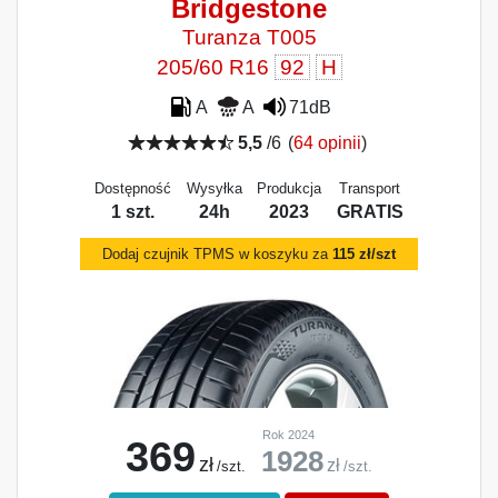
Bridgestone
Turanza T005
205/60 R16
92
H
A
A
71dB
5,5
/6
(
64 opinii
)
Dostępność
Wysyłka
Produkcja
Transport
1 szt.
24h
2023
GRATIS
Dodaj czujnik TPMS w koszyku za
115 zł/szt
Rok 2024
369
1928
zł
zł
/szt.
/szt.