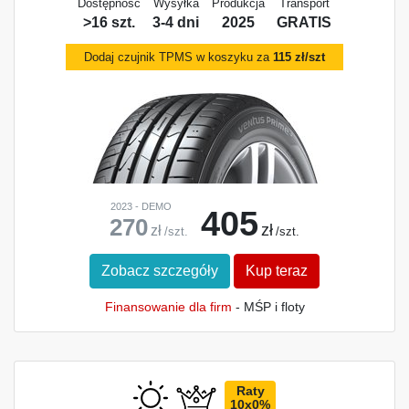
Dostępność
Wysyłka
Produkcja
Transport
>16 szt.
3-4 dni
2025
GRATIS
Dodaj czujnik TPMS w koszyku za
115 zł/szt
2023 - DEMO
405
270
zł
zł
/szt.
/szt.
Zobacz szczegóły
Kup teraz
Finansowanie dla firm
- MŚP i floty
Raty
10x0%