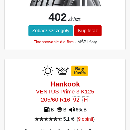
402
zł
/szt.
Zobacz szczegóły
Kup teraz
Finansowanie dla firm
- MŚP i floty
Raty
10x0%
Hankook
VENTUS Prime 3 K125
205/60 R16
92
H
B
B
66dB
5,1
/6
(
9 opinii
)