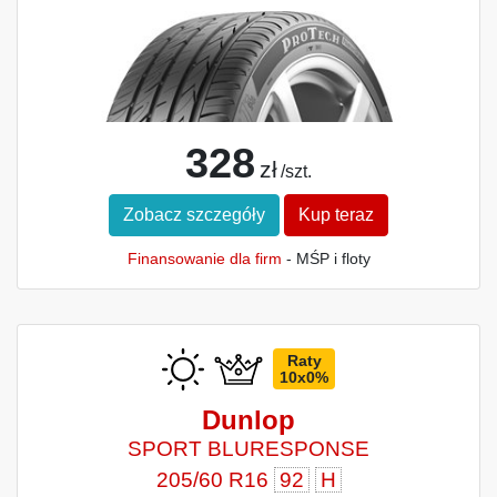
328
zł
/szt.
Zobacz szczegóły
Kup teraz
Finansowanie dla firm
- MŚP i floty
Raty
10x0%
Dunlop
SPORT BLURESPONSE
205/60 R16
92
H