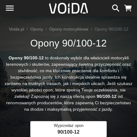
Voida.pl
Opony
Opony motocyklowe
Opony 90/100-12
Opony 90/100-12
Opony 90/100-12
to doskonały wybór dla właścicieli motocykli
terenowych i skuterów, zapewniający świetną przyczepność oraz
stabilność, co ma kluczowe znaczenie dla komfortu i
bezpieczeństwa jazdy. Ich konstrukcja idealnie sprawdza się
zarówno na trudnych trasach, jak i miejskich ulicach. Jeśli szukasz
wysokiej jakości opon, które spełnią Twoje oczekiwania, nie
zwlekaj! Zapoznaj się z naszą ofertą opon
90/100-12
od
renomowanych producentów, które zapewnią Ci bezpieczeństwo
na drodze i maksymalną przyjemność z jazdy.
Wyprzedaż opon
90/100-12