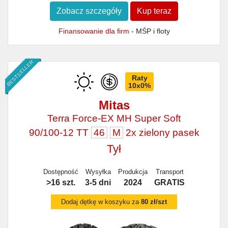
Zobacz szczegóły
Kup teraz
Finansowanie dla firm
- MŚP i floty
BESTSELLER
Raty
10x0%
Mitas
Terra Force-EX MH Super Soft
90/100-12 TT
46
M
2x zielony pasek
Tył
Dostępność
Wysyłka
Produkcja
Transport
>16 szt.
3-5 dni
2024
GRATIS
Dodaj dętkę w koszyku za
80 zł/szt