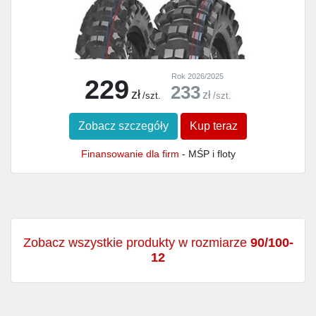
Rok 2026/2025
229
233
zł
zł
/szt.
/szt.
Zobacz szczegóły
Kup teraz
Finansowanie dla firm
- MŚP i floty
Zobacz wszystkie produkty w rozmiarze
90/100-
12