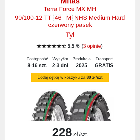
Mitas
Terra Force MX MH
90/100-12 TT
46
M
NHS Medium Hard
czerwony pasek
Tył
5,5
/6
(
3 opinie
)
Dostępność
Wysyłka
Produkcja
Transport
8-16 szt.
2-3 dni
2025
GRATIS
Dodaj dętkę w koszyku za
80 zł/szt
228
zł
/szt.