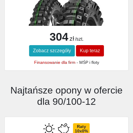
304
zł
/szt.
Zobacz szczegóły
Kup teraz
Finansowanie dla firm
- MŚP i floty
Najtańsze opony w ofercie
dla 90/100-12
Raty
10x0%