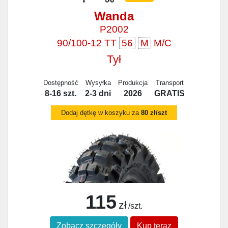
Wanda
P2002
90/100-12 TT
56
M
M/C
Tył
Dostępność
Wysyłka
Produkcja
Transport
8-16 szt.
2-3 dni
2026
GRATIS
Dodaj dętkę w koszyku za
80 zł/szt
115
zł
/szt.
Zobacz szczegóły
Kup teraz