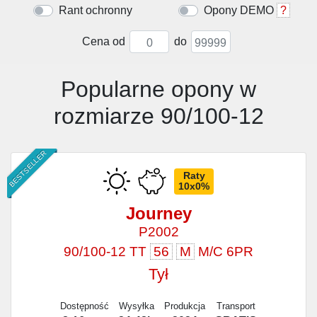
Rant ochronny
Opony DEMO
?
Cena od
do
Popularne opony w
rozmiarze 90/100-12
BESTSELLER
Raty
10x0%
Journey
P2002
90/100-12 TT
56
M
M/C 6PR
Tył
Dostępność
Wysyłka
Produkcja
Transport