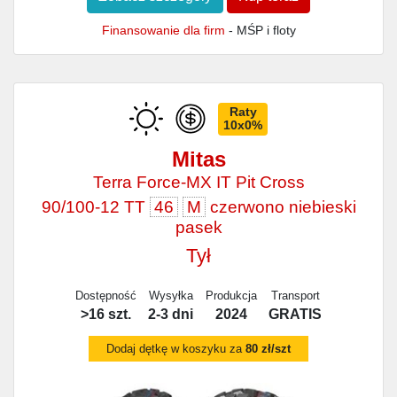
Finansowanie dla firm
- MŚP i floty
Raty
10x0%
Mitas
Terra Force-MX IT Pit Cross
90/100-12 TT
46
M
czerwono niebieski
pasek
Tył
Dostępność
Wysyłka
Produkcja
Transport
>16 szt.
2-3 dni
2024
GRATIS
Dodaj dętkę w koszyku za
80 zł/szt