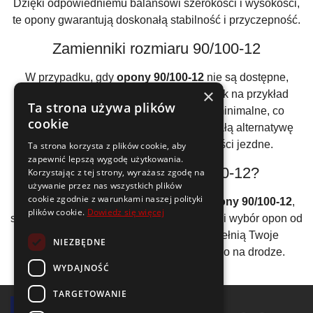
Dzięki odpowiedniemu balansowi szerokości i wysokości,
te opony gwarantują doskonałą stabilność i przyczepność.
Zamienniki rozmiaru 90/100-12
W przypadku, gdy
opony 90/100-12
nie są dostępne,
×
można zastąpić je innymi rozmiarami, jak na przykład
Ta strona używa plików
100/90-12 lub 80/100-12. Różnice są minimalne, co
cookie
oznacza, że mogą one stanowić doskonałą alternatywę
bez znacznego wpływu na właściwości jezdne.
Ta strona korzysta z plików cookie, aby
zapewnić lepszą wygodę użytkowania.
Gdzie kupić opony 90/100-12?
Korzystając z tej strony, wyrażasz zgodę na
używanie przez nas wszystkich plików
cookie zgodnie z warunkami naszej polityki
Jeżeli chcesz nabyć wysokiej jakości
opony 90/100-12
,
plików cookie.
Dowiedz się więcej
sprawdź naszą ofertę! Proponujemy szeroki wybór opon od
renomowanych producentów, które spełnią Twoje
NIEZBĘDNE
oczekiwania i zapewnią bezpieczeństwo na drodze.
WYDAJNOŚĆ
TARGETOWANIE