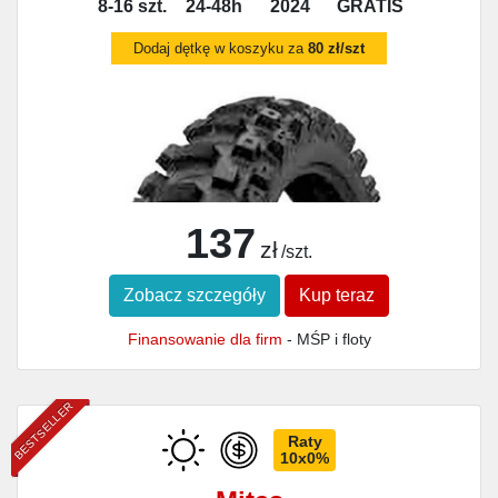
8-16 szt.
24-48h
2024
GRATIS
Dodaj dętkę w koszyku za
80 zł/szt
137
zł
/szt.
Zobacz szczegóły
Kup teraz
Finansowanie dla firm
- MŚP i floty
BESTSELLER
Raty
10x0%