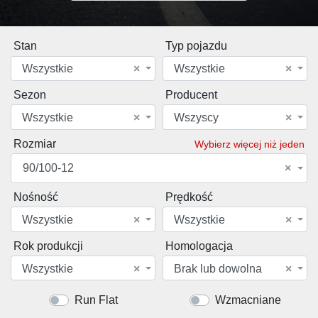
Stan
Typ pojazdu
Wszystkie
×
Wszystkie
×
Sezon
Producent
Wszystkie
×
Wszyscy
×
Rozmiar
Wybierz więcej niż jeden
90/100-12
×
Nośność
Prędkość
Wszystkie
×
Wszystkie
×
Rok produkcji
Homologacja
Wszystkie
×
Brak lub dowolna
×
Run Flat
Wzmacniane