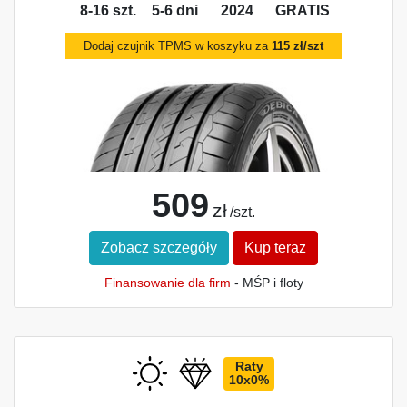
8-16 szt.
5-6 dni
2024
GRATIS
Dodaj czujnik TPMS w koszyku za
115 zł/szt
509
zł
/szt.
Zobacz szczegóły
Kup teraz
Finansowanie dla firm
- MŚP i floty
Raty
10x0%