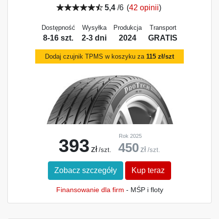
5,4
/6
(
42 opinii
)
Dostępność
Wysyłka
Produkcja
Transport
8-16 szt.
2-3 dni
2024
GRATIS
Dodaj czujnik TPMS w koszyku za
115 zł/szt
Rok 2025
393
450
zł
zł
/szt.
/szt.
Zobacz szczegóły
Kup teraz
Finansowanie dla firm
- MŚP i floty