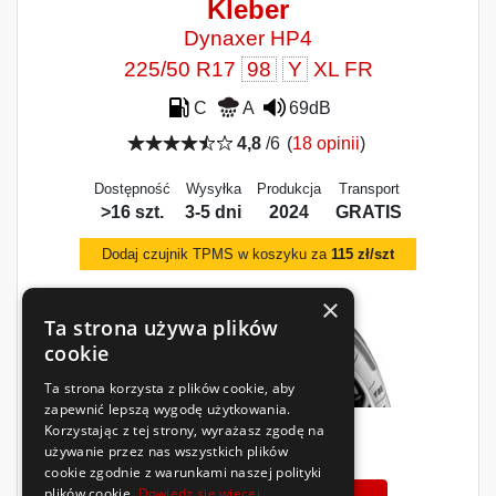
Kleber
Dynaxer HP4
225/50 R17
98
Y
XL FR
C
A
69dB
4,8
/6
(
18 opinii
)
Dostępność
Wysyłka
Produkcja
Transport
>16 szt.
3-5 dni
2024
GRATIS
Dodaj czujnik TPMS w koszyku za
115 zł/szt
×
Ta strona używa plików
cookie
Ta strona korzysta z plików cookie, aby
zapewnić lepszą wygodę użytkowania.
Korzystając z tej strony, wyrażasz zgodę na
620
używanie przez nas wszystkich plików
zł
/szt.
cookie zgodnie z warunkami naszej polityki
plików cookie.
Dowiedz się więcej