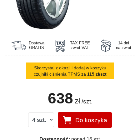
Dostawa
TAX FREE
14 dni
GRATIS
zwrot VAT
na zwrot
Skorzystaj z okazji i dodaj w koszyku
czujniki ciśnienia TPMS za
115 zł/szt
638
zł
/szt.
Do koszyka
Dostępność:
ponad 16 szt.