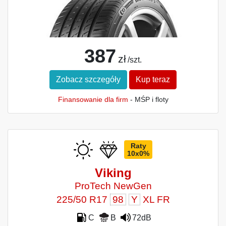
387
zł
/szt.
Zobacz szczegóły
Kup teraz
Finansowanie dla firm
- MŚP i floty
Raty
10x0%
Viking
ProTech NewGen
225/50 R17
98
Y
XL FR
C
B
72dB