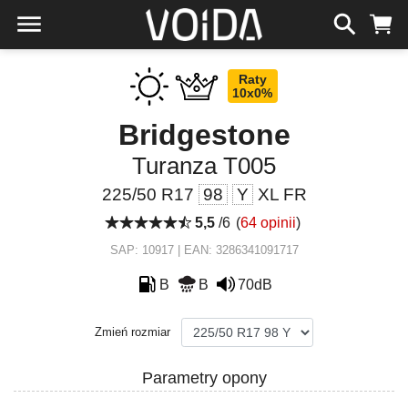
Raty
10x0%
Bridgestone
Turanza T005
225/50 R17
98
Y
XL FR
5,5
/6
(
64 opinii
)
SAP: 10917 | EAN: 3286341091717
B
B
70dB
Zmień rozmiar
Parametry opony