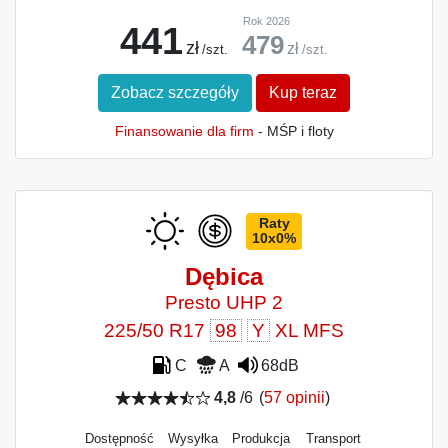
Rok 2026
441
479
zł
zł
/szt.
/szt.
Zobacz szczegóły
Kup teraz
Finansowanie dla firm
- MŚP i floty
Raty
10x0%
Dębica
Presto UHP 2
225/50 R17
98
Y
XL MFS
C
A
68dB
4,8
/6
(
57 opinii
)
Dostępność
Wysyłka
Produkcja
Transport