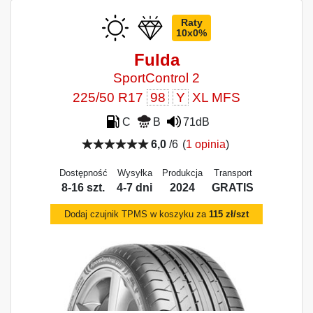
Raty
10x0%
Fulda
SportControl 2
225/50 R17
98
Y
XL MFS
C
B
71dB
6,0
/6
(
1 opinia
)
Dostępność
Wysyłka
Produkcja
Transport
8-16 szt.
4-7 dni
2024
GRATIS
Dodaj czujnik TPMS w koszyku za
115 zł/szt