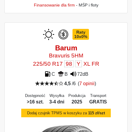
Finansowanie dla firm
- MŚP i floty
Raty
10x0%
Barum
Bravuris 5HM
225/50 R17
98
Y
XL FR
C
B
72dB
4,5
/6
(
7 opinii
)
Dostępność
Wysyłka
Produkcja
Transport
>16 szt.
3-4 dni
2025
GRATIS
Dodaj czujnik TPMS w koszyku za
115 zł/szt