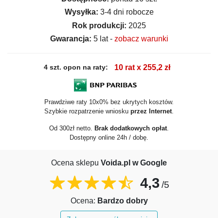
Wysyłka:
3-4 dni robocze
Rok produkcji:
2025
Gwarancja:
5 lat -
zobacz warunki
4 szt. opon na raty:
10 rat x 255,2 zł
Prawdziwe raty 10x0% bez ukrytych kosztów.
Szybkie rozpatrzenie wniosku
przez Internet
.
Od 300zł netto.
Brak dodatkowych opłat
.
Dostępny online 24h / dobę.
Ocena sklepu
Voida.pl w Google
4,3
/5
Ocena:
Bardzo dobry