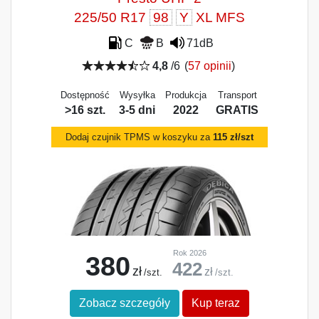
225/50 R17
98
Y
XL MFS
C
B
71dB
4,8
/6
(
57 opinii
)
Dostępność
Wysyłka
Produkcja
Transport
>16 szt.
3-5 dni
2022
GRATIS
Dodaj czujnik TPMS w koszyku za
115 zł/szt
Rok 2026
380
422
zł
zł
/szt.
/szt.
Zobacz szczegóły
Kup teraz