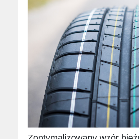
Zoptymalizowany wzór bież