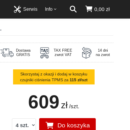
0,00 zł
Serwis
Info
*
Dostawa
TAX FREE
14 dni
GRATIS
zwrot VAT
na zwrot
Skorzystaj z okazji i dodaj w koszyku
czujniki ciśnienia TPMS za
115 zł/szt
609
zł
/szt.
Do koszyka