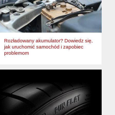
Rozładowany akumulator? Dowiedz się,
jak uruchomić samochód i zapobiec
problemom