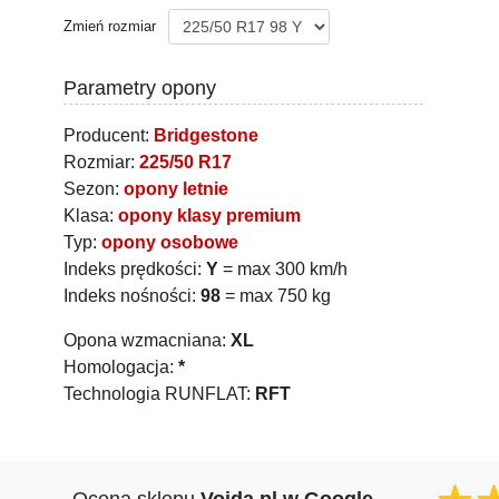
Zmień rozmiar
Parametry opony
Producent:
Bridgestone
Rozmiar:
225/50 R17
Sezon:
opony letnie
Klasa:
opony klasy premium
Typ:
opony osobowe
Indeks prędkości:
Y
= max 300 km/h
Indeks nośności:
98
= max 750 kg
Opona wzmacniana:
XL
Homologacja:
*
Technologia RUNFLAT:
RFT