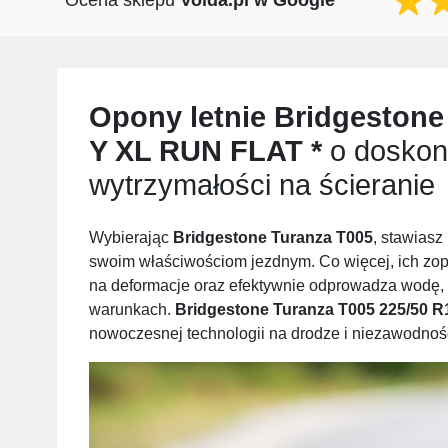
Ocena sklepu
Voida.pl w Google
Opony letnie
Bridgestone
Y XL RUN FLAT *
o doskona
wytrzymałości na ścieranie
Wybierając
Bridgestone Turanza T005
, stawiasz
swoim właściwościom jezdnym. Co więcej, ich zop
na deformacje oraz efektywnie odprowadza wodę, 
warunkach.
Bridgestone Turanza T005 225/50 R
nowoczesnej technologii na drodze i niezawodno