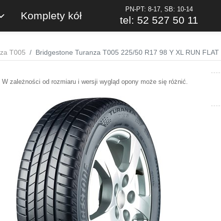
PN-PT: 8-17, SB: 10-14
Komplety kół
tel: 52 527 50 11
nza T005
Bridgestone Turanza T005 225/50 R17 98 Y XL RUN FLAT 
W zależności od rozmiaru i wersji wygląd opony może się różnić.