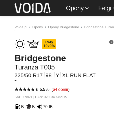
Opony
Felgi
Voida.pl
Opony
Opony Bridgestone
Bridgestone Tura
Raty
10x0%
Bridgestone
Turanza T005
225/50 R17
98
Y
XL RUN FLAT
*
5,5
/6
(
64 opinii
)
SAP: 09821 | EAN: 3286340982115
B
B
70dB