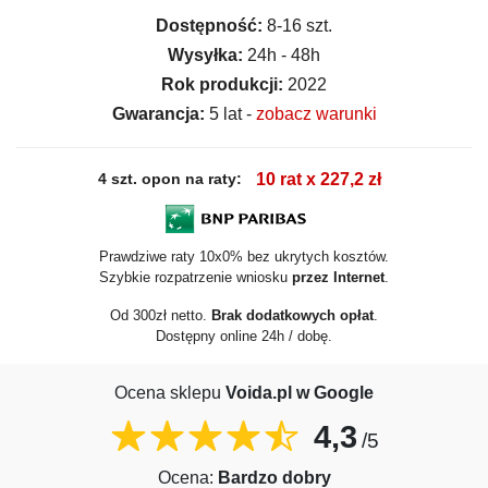
Dostępność:
8-16 szt.
Wysyłka:
24h - 48h
Rok produkcji:
2022
Gwarancja:
5 lat -
zobacz warunki
4 szt. opon na raty:
10 rat x 227,2 zł
Prawdziwe raty 10x0% bez ukrytych kosztów.
Szybkie rozpatrzenie wniosku
przez Internet
.
Od 300zł netto.
Brak dodatkowych opłat
.
Dostępny online 24h / dobę.
Ocena sklepu
Voida.pl w Google
4,3
/5
Ocena:
Bardzo dobry