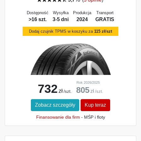
Dostępność
Wysyłka
Produkcja
Transport
>16 szt.
3-5 dni
2024
GRATIS
Dodaj czujnik TPMS w koszyku za
115 zł/szt
Rok 2026/2025
732
805
zł
zł
/szt.
/szt.
Zobacz szczegóły
Kup teraz
Finansowanie dla firm
- MŚP i floty