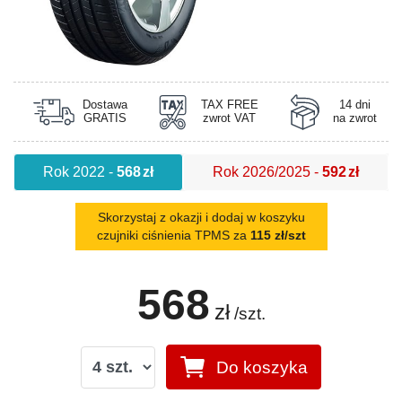
Dostawa
TAX FREE
14 dni
GRATIS
zwrot VAT
na zwrot
Rok 2022
-
568
zł
Rok 2026/2025
-
592
zł
Skorzystaj z okazji i dodaj w koszyku
czujniki ciśnienia TPMS za
115 zł/szt
568
zł
/szt.
Do koszyka