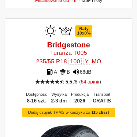
Finansowanie dla firm
- MŚP i floty
Raty
10x0%
Bridgestone
Turanza T005
235/55 R18
100
Y
MO
A
B
68dB
5,5
/6
(
64 opinii
)
Dostępność
Wysyłka
Produkcja
Transport
8-16 szt.
2-3 dni
2026
GRATIS
Dodaj czujnik TPMS w koszyku za
115 zł/szt