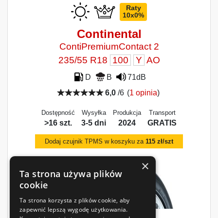
Raty
10x0%
Continental
ContiPremiumContact 2
235/55 R18
100
Y
AO
D
B
71dB
6,0
/6
(
1 opinia
)
Dostępność
Wysyłka
Produkcja
Transport
>16 szt.
3-5 dni
2024
GRATIS
Dodaj czujnik TPMS w koszyku za
115 zł/szt
×
Ta strona używa plików
cookie
Ta strona korzysta z plików cookie, aby
zapewnić lepszą wygodę użytkowania.