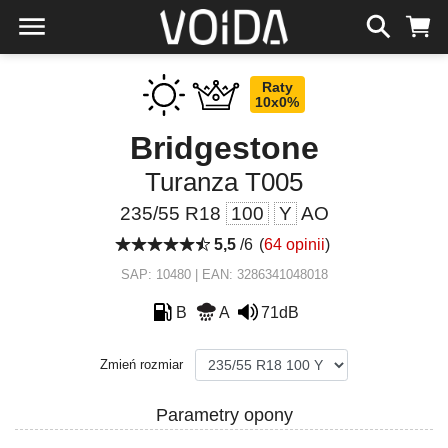
Raty
10x0%
Bridgestone
Turanza T005
235/55 R18
100
Y
AO
5,5
/6
(
64 opinii
)
SAP: 10480 | EAN: 3286341048018
B
A
71dB
Zmień rozmiar
Parametry opony