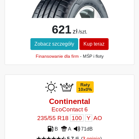
621
zł
/szt.
Zobacz szczegóły
Kup teraz
Finansowanie dla firm
- MŚP i floty
Raty
10x0%
Continental
EcoContact 6
235/55 R18
100
Y
AO
B
A
71dB
5,7
/6
(
3 opinie
)