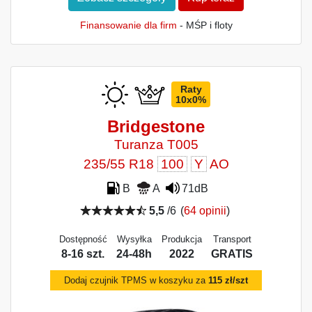
Finansowanie dla firm
- MŚP i floty
Raty
10x0%
Bridgestone
Turanza T005
235/55 R18
100
Y
AO
B
A
71dB
5,5
/6
(
64 opinii
)
Dostępność
Wysyłka
Produkcja
Transport
8-16 szt.
24-48h
2022
GRATIS
Dodaj czujnik TPMS w koszyku za
115 zł/szt