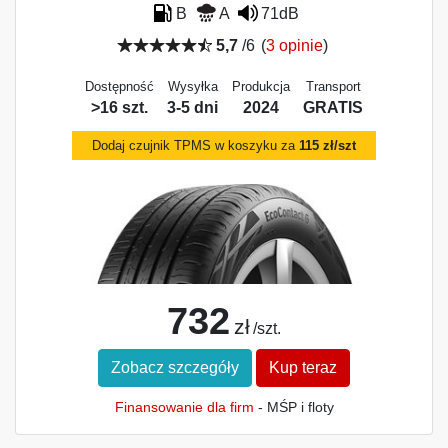
B
A
71dB
5,7
/6
(
3 opinie
)
Dostępność
Wysyłka
Produkcja
Transport
>16 szt.
3-5 dni
2024
GRATIS
Dodaj czujnik TPMS w koszyku za
115 zł/szt
732
zł
/szt.
Zobacz szczegóły
Kup teraz
Finansowanie dla firm
- MŚP i floty