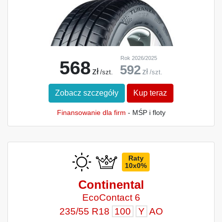
Rok 2026/2025
568
592
zł
zł
/szt.
/szt.
Zobacz szczegóły
Kup teraz
Finansowanie dla firm
- MŚP i floty
Raty
10x0%
Continental
EcoContact 6
235/55 R18
100
Y
AO