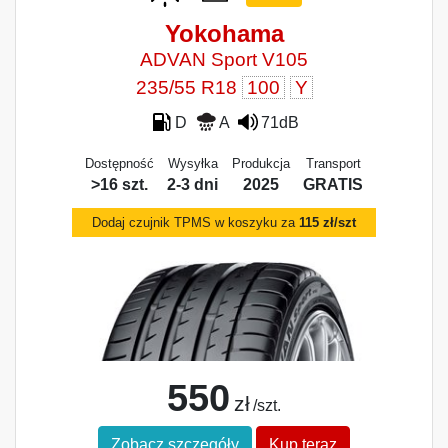
Yokohama
ADVAN Sport V105
235/55 R18
100
Y
D
A
71dB
Dostępność
Wysyłka
Produkcja
Transport
>16 szt.
2-3 dni
2025
GRATIS
Dodaj czujnik TPMS w koszyku za
115 zł/szt
550
zł
/szt.
Zobacz szczegóły
Kup teraz