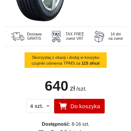
Dostawa
TAX FREE
14 dni
GRATIS
zwrot VAT
na zwrot
Skorzystaj z okazji i dodaj w koszyku
czujniki ciśnienia TPMS za
115 zł/szt
640
zł
/szt.
Do koszyka
Dostępność:
8-16 szt.