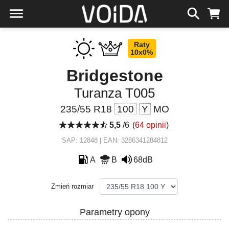
Raty
10x0%
Bridgestone
Turanza T005
235/55 R18
100
Y
MO
5,5
/6
(
64 opinii
)
SAP: 12848 | EAN: 3286341284812
A
B
68dB
Zmień rozmiar
Parametry opony