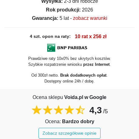
Wysyłka:
2-3 dni robocze
Rok produkcji:
2026
Gwarancja:
5 lat -
zobacz warunki
4 szt. opon na raty:
10 rat x 256 zł
Prawdziwe raty 10x0% bez ukrytych kosztów.
Szybkie rozpatrzenie wniosku
przez Internet
.
Od 300zł netto.
Brak dodatkowych opłat
.
Dostępny online 24h / dobę.
Ocena sklepu
Voida.pl w Google
4,3
/5
Ocena:
Bardzo dobry
Zobacz szczegółowe opinie