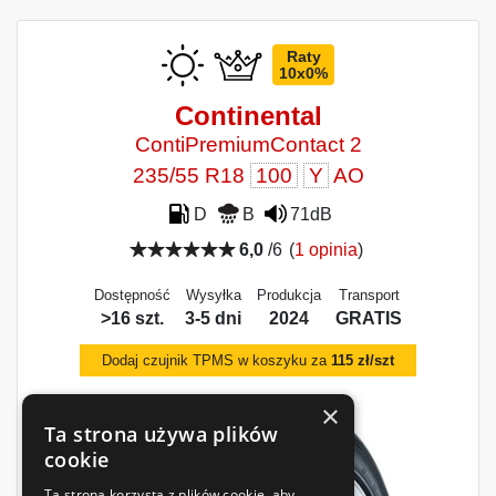
Raty
10x0%
Continental
ContiPremiumContact 2
235/55 R18
100
Y
AO
D
B
71dB
6,0
/6
(
1 opinia
)
Dostępność
Wysyłka
Produkcja
Transport
>16 szt.
3-5 dni
2024
GRATIS
Dodaj czujnik TPMS w koszyku za
115 zł/szt
×
Ta strona używa plików
cookie
Ta strona korzysta z plików cookie, aby