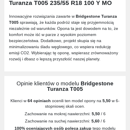
Turanza T005 235/55 R18 100 Y MO
Innowacyjne rozwiązania zawarte w
Bridgestone Turanza
T005
sprawiają, że każda podróż staje się przyjemnością
niezależnie od warunków. Opona ta jest dowodem na to, że
komfort może iść w parze z wysokim poziomem
bezpieczeństwa. Dodatkowo, projekt skupia się na
minimalizowaniu śladu węglowego, co wspiera redukcję
emisji CO2. Wybierając tę oponę, wspierasz zrównoważony
rozwój i dbasz o lepszą przyszłość naszej planety.
Opinie klientów o modelu
Bridgestone
Turanza T005
Klienci w
64 opiniach
ocenili ten model opony na
5,50
w 6-
stopniowej skali ocen.
Zachowanie na mokrej nawierzchni:
5,50
/ 6
Zachowanie na suchej nawierzchni:
5,60
/ 6
100% oceniających osób poleca zakup
tego modelu