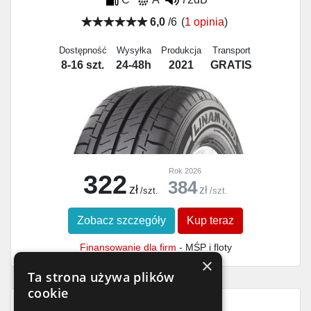
6,0
/6
(
1 opinia
)
Dostępność
Wysyłka
Produkcja
Transport
8-16 szt.
24-48h
2021
GRATIS
Rok 2026
322
384
zł
zł
/szt.
/szt.
Zobacz szczegóły
Kup teraz
Finansowanie dla firm
- MŚP i floty
×
Ta strona używa plików
cookie