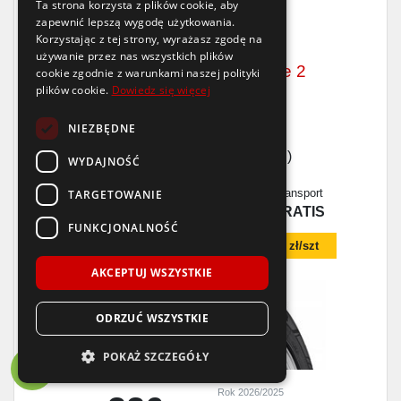
Raty
Ta strona korzysta z plików cookie, aby
10x0%
zapewnić lepszą wygodę użytkowania.
Korzystając z tej strony, wyrażasz zgodę na
Goodyear
używanie przez nas wszystkich plików
EfficientGrip Performance 2
cookie zgodnie z warunkami naszej polityki
plików cookie.
Dowiedz się więcej
205/55 R16
91
H
B
A
69dB
NIEZBĘDNE
5,0
/6
(
5 opinii
)
WYDAJNOŚĆ
Dostępność
Wysyłka
Produkcja
Transport
TARGETOWANIE
>16 szt.
2-3 dni
2023
GRATIS
FUNKCJONALNOŚĆ
Dodaj czujnik TPMS w koszyku za
115 zł/szt
AKCEPTUJ WSZYSTKIE
ODRZUĆ WSZYSTKIE
POKAŻ SZCZEGÓŁY
Rok 2026/2025