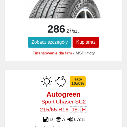
286
zł
/szt.
Zobacz szczegóły
Kup teraz
Finansowanie dla firm
- MŚP i floty
Raty
10x0%
Autogreen
Sport Chaser SC2
215/65 R16
98
H
D
A
67dB