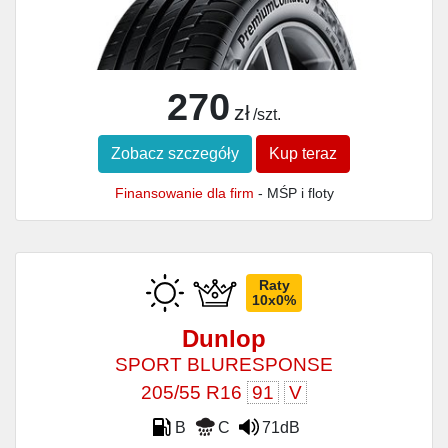
270
zł
/szt.
Zobacz szczegóły
Kup teraz
Finansowanie dla firm
- MŚP i floty
Raty
10x0%
Dunlop
SPORT BLURESPONSE
205/55 R16
91
V
B
C
71dB