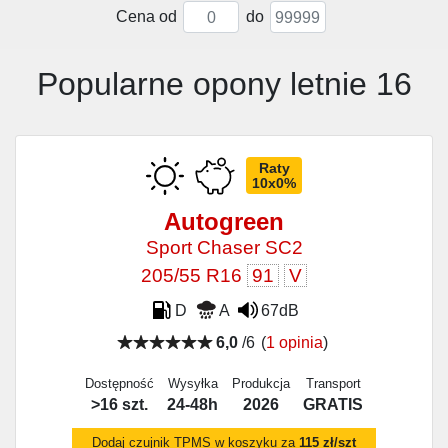
Cena od
do
Popularne opony letnie 16
Raty
10x0%
Autogreen
Sport Chaser SC2
205/55 R16
91
V
D
A
67dB
6,0
/6
(
1 opinia
)
Dostępność
Wysyłka
Produkcja
Transport
>16 szt.
24-48h
2026
GRATIS
Dodaj czujnik TPMS w koszyku za
115 zł/szt