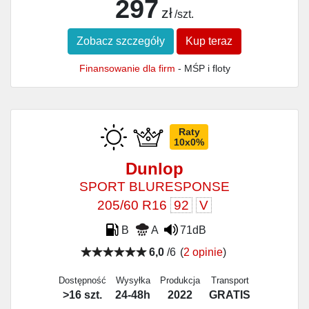
297
zł
/szt.
Zobacz szczegóły
Kup teraz
Finansowanie dla firm
- MŚP i floty
Raty
10x0%
Dunlop
SPORT BLURESPONSE
205/60 R16
92
V
B
A
71dB
6,0
/6
(
2 opinie
)
Dostępność
Wysyłka
Produkcja
Transport
>16 szt.
24-48h
2022
GRATIS