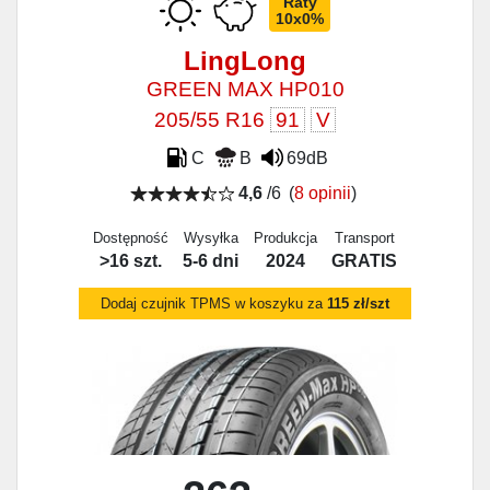
Raty
10x0%
LingLong
GREEN MAX HP010
205/55 R16
91
V
C
B
69dB
4,6
/6
(
8 opinii
)
Dostępność
Wysyłka
Produkcja
Transport
>16 szt.
5-6 dni
2024
GRATIS
Dodaj czujnik TPMS w koszyku za
115 zł/szt