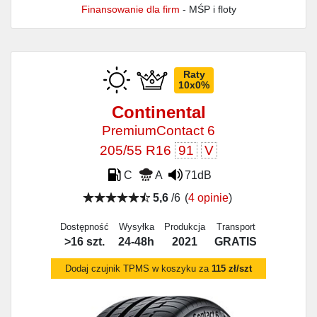
Finansowanie dla firm
- MŚP i floty
Raty
10x0%
Continental
PremiumContact 6
205/55 R16
91
V
C
A
71dB
5,6
/6
(
4 opinie
)
Dostępność
Wysyłka
Produkcja
Transport
>16 szt.
24-48h
2021
GRATIS
Dodaj czujnik TPMS w koszyku za
115 zł/szt