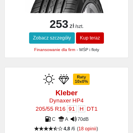
253
zł
/szt.
Zobacz szczegóły
Kup teraz
Finansowanie dla firm
- MŚP i floty
Raty
10x0%
Kleber
Dynaxer HP4
205/55 R16
91
H
DT1
C
A
70dB
4,8
/6
(
18 opinii
)