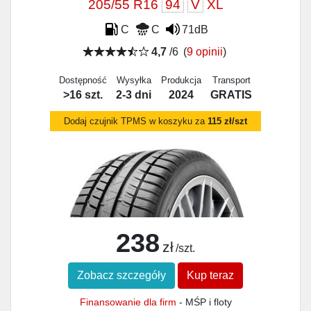
205/55 R16
94
V
XL
C
C
71dB
4,7
/6
(
9 opinii
)
Dostępność
Wysyłka
Produkcja
Transport
>16 szt.
2-3 dni
2024
GRATIS
Dodaj czujnik TPMS w koszyku za
115 zł/szt
238
zł
/szt.
Zobacz szczegóły
Kup teraz
Finansowanie dla firm
- MŚP i floty