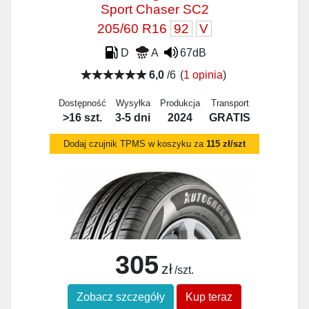
Sport Chaser SC2
205/60 R16
92
V
D
A
67dB
6,0
/6
(
1 opinia
)
Dostępność
Wysyłka
Produkcja
Transport
>16 szt.
3-5 dni
2024
GRATIS
Dodaj czujnik TPMS w koszyku za
115 zł/szt
305
zł
/szt.
Zobacz szczegóły
Kup teraz