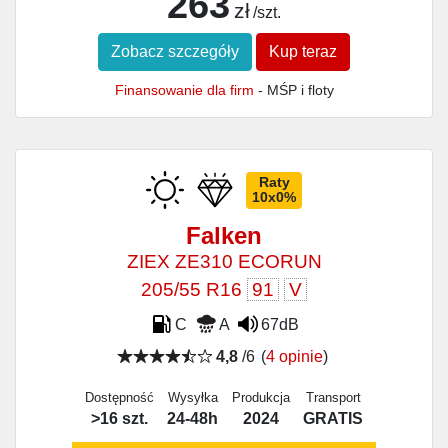
263
zł
/szt.
Zobacz szczegóły
Kup teraz
Finansowanie dla firm
- MŚP i floty
Raty
10x0%
Falken
ZIEX ZE310 ECORUN
205/55 R16
91
V
C
A
67dB
4,8
/6
(
4 opinie
)
Dostępność
Wysyłka
Produkcja
Transport
>16 szt.
24-48h
2024
GRATIS