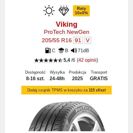
Raty
10x0%
Viking
ProTech NewGen
205/55 R16
91
V
C
B
71dB
5,4
/6
(
42 opinii
)
Dostępność
Wysyłka
Produkcja
Transport
8-16 szt.
24-48h
2025
GRATIS
Dodaj czujnik TPMS w koszyku za
115 zł/szt