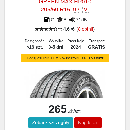
GREEN MAX HP010
205/60 R16
92
V
C
B
71dB
4,6
/6
(
8 opinii
)
Dostępność
Wysyłka
Produkcja
Transport
>16 szt.
3-5 dni
2024
GRATIS
Dodaj czujnik TPMS w koszyku za
115 zł/szt
265
zł
/szt.
Zobacz szczegóły
Kup teraz