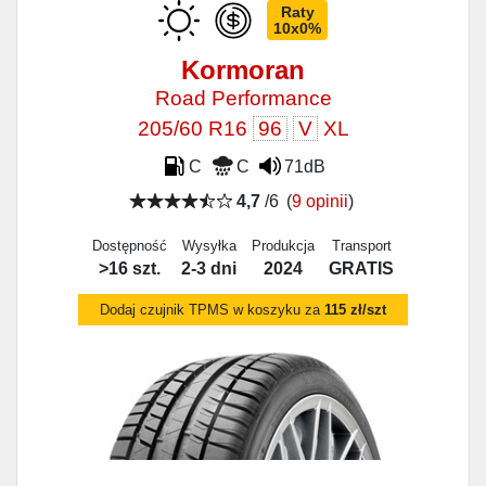
Raty
10x0%
Kormoran
Road Performance
205/60 R16
96
V
XL
C
C
71dB
4,7
/6
(
9 opinii
)
Dostępność
Wysyłka
Produkcja
Transport
>16 szt.
2-3 dni
2024
GRATIS
Dodaj czujnik TPMS w koszyku za
115 zł/szt