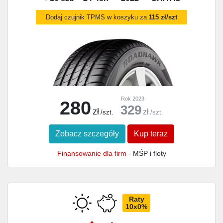
Dodaj czujnik TPMS w koszyku za
115 zł/szt
Rok 2023
280
329
zł
zł
/szt.
/szt.
Zobacz szczegóły
Kup teraz
Finansowanie dla firm
- MŚP i floty
Raty
10x0%