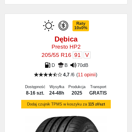
Raty
10x0%
Dębica
Presto HP2
205/55 R16
91
V
D
B
70dB
4,7
/6
(
11 opinii
)
Dostępność
Wysyłka
Produkcja
Transport
8-16 szt.
24-48h
2025
GRATIS
Dodaj czujnik TPMS w koszyku za
115 zł/szt