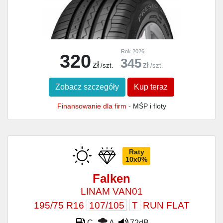
Rok 2026
320
345
zł
zł
/szt.
/szt.
Zobacz szczegóły
Kup teraz
Finansowanie dla firm
- MŚP i floty
Raty
10x0%
Falken
LINAM VAN01
195/75 R16
107/105
T
RUN FLAT
C
A
72dB