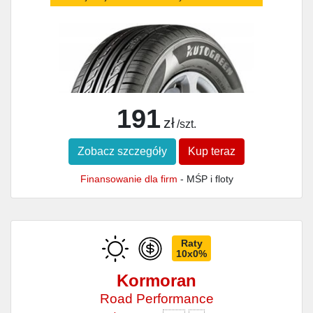
191
zł
/szt.
Zobacz szczegóły
Kup teraz
Finansowanie dla firm
- MŚP i floty
Raty
10x0%
Kormoran
Road Performance