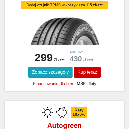
Dodaj czujnik TPMS w koszyku za
115 zł/szt
Rok 2024
299
430
zł
zł
/szt.
/szt.
Zobacz szczegóły
Kup teraz
Finansowanie dla firm
- MŚP i floty
Raty
10x0%
Autogreen