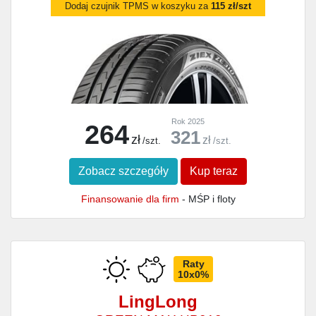
Dodaj czujnik TPMS w koszyku za
115 zł/szt
Rok 2025
264
321
zł
zł
/szt.
/szt.
Zobacz szczegóły
Kup teraz
Finansowanie dla firm
- MŚP i floty
Raty
10x0%
LingLong