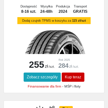
Dostępność
Wysyłka
Produkcja
Transport
8-16 szt.
24-48h
2024
GRATIS
Dodaj czujnik TPMS w koszyku za
115 zł/szt
Rok 2025
255
284
zł
zł
/szt.
/szt.
Zobacz szczegóły
Kup teraz
Finansowanie dla firm
- MŚP i floty