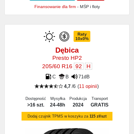
Finansowanie dla firm
- MŚP i floty
Raty
10x0%
Dębica
Presto HP2
205/60 R16
92
H
C
B
71dB
4,7
/6
(
11 opinii
)
Dostępność
Wysyłka
Produkcja
Transport
>16 szt.
24-48h
2024
GRATIS
Dodaj czujnik TPMS w koszyku za
115 zł/szt