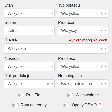
Stan
Typ pojazdu
Wszystkie
×
Wszystkie
×
Sezon
Producent
Letnie
×
Wszyscy
×
Rozmiar
Wybierz więcej niż jeden
Wszystkie
×
Nośność
Prędkość
Wszystkie
×
Wszystkie
×
Rok produkcji
Homologacja
Wszystkie
×
Brak lub dowolna
×
Run Flat
Wzmacniane
Rant ochronny
Opony DEMO
?