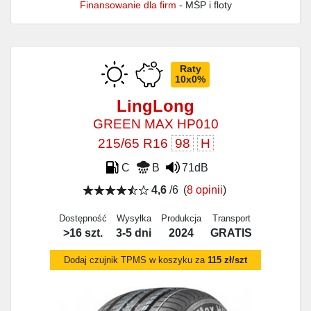
Finansowanie dla firm
- MŚP i floty
Raty
10x0%
LingLong
GREEN MAX HP010
215/65 R16
98
H
C
B
71dB
4,6
/6
(
8 opinii
)
Dostępność
Wysyłka
Produkcja
Transport
>16 szt.
3-5 dni
2024
GRATIS
Dodaj czujnik TPMS w koszyku za
115 zł/szt