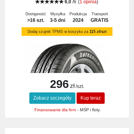
6,0
/6
(
1 opinia
)
Dostępność
Wysyłka
Produkcja
Transport
>16 szt.
3-5 dni
2024
GRATIS
Dodaj czujnik TPMS w koszyku za
115 zł/szt
296
zł
/szt.
Zobacz szczegóły
Kup teraz
Finansowanie dla firm
- MŚP i floty