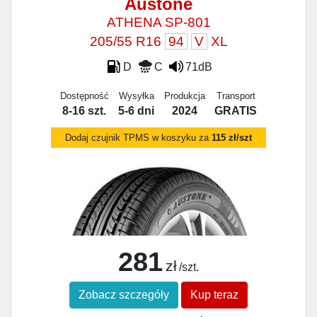
Austone
ATHENA SP-801
205/55 R16
94
V
XL
D
C
71dB
Dostępność
Wysyłka
Produkcja
Transport
8-16 szt.
5-6 dni
2024
GRATIS
Dodaj czujnik TPMS w koszyku za
115 zł/szt
281
zł
/szt.
Zobacz szczegóły
Kup teraz